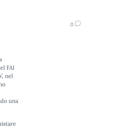
0
a
el FAI
’, nel
imo
ndo una
uistare