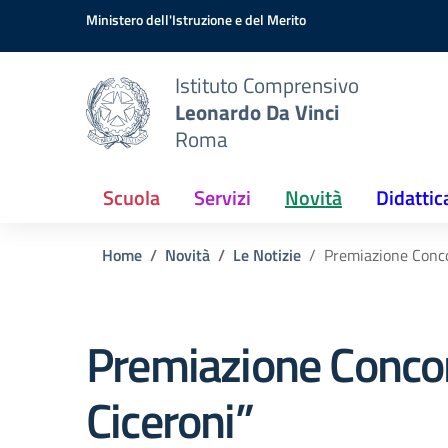
Vai ai contenuti
Vai al menu di navigazione
Vai al footer
Ministero dell'Istruzione e del Merito
Istituto Comprensivo
Leonardo Da Vinci
Roma
Scuola
Servizi
Novità
Didattic
Home
Novità
Le Notizie
Premiazione Conco
Premiazione Concor
Ciceroni”