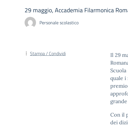
29 maggio, Accademia Filarmonica Ro
Personale scolastico
Stampa / Condividi
Il 29 m
Romana,
Scuola 
quale i
premio 
approfo
grande 
Con il 
dei diz