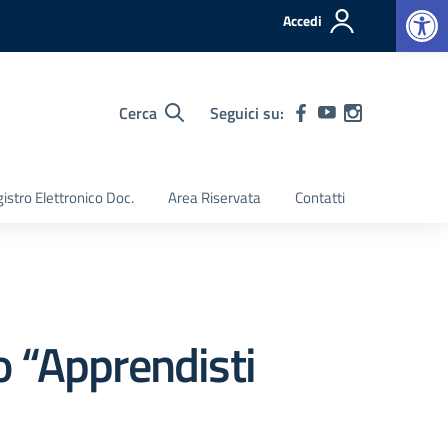
Op
Accedi
Cerca
Seguici su:
istro Elettronico Doc.
Area Riservata
Contatti
o “Apprendisti