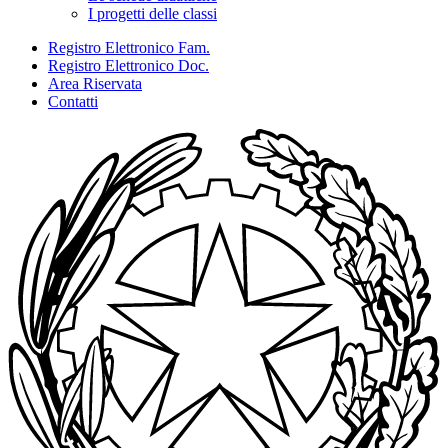
I progetti delle classi
Registro Elettronico Fam.
Registro Elettronico Doc.
Area Riservata
Contatti