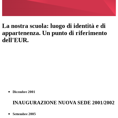
La nostra scuola: luogo di identità e di
appartenenza. Un punto di riferimento
dell'EUR.
La storia della scuola
Gli edifici risalgono al periodo di edificazione del quartiere Torrino;
il plesso dell'Eur, di proprietà dell'ente omonimo, già scuola storica
della zona, risale invece ad un periodo anteriore. Gli ambienti interni
sono ampi, luminosi e disposti su più piani; i plessi si avvalgono di
laboratori attrezzati e palestre funzionali.
Dicembre 2001
INAUGURAZIONE NUOVA SEDE 2001/2002
Settembre 2005