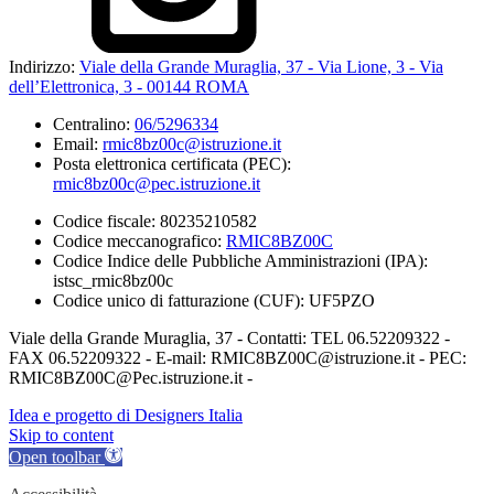
Indirizzo:
Viale della Grande Muraglia, 37 - Via Lione, 3 - Via
dell’Elettronica, 3 - 00144 ROMA
Centralino:
06/5296334
Email:
rmic8bz00c@istruzione.it
Posta elettronica certificata (PEC):
rmic8bz00c@pec.istruzione.it
Codice fiscale: 80235210582
Codice meccanografico:
RMIC8BZ00C
Codice Indice delle Pubbliche Amministrazioni (IPA):
istsc_rmic8bz00c
Codice unico di fatturazione (CUF): UF5PZO
Viale della Grande Muraglia, 37 - Contatti: TEL 06.52209322 -
FAX 06.52209322 - E-mail: RMIC8BZ00C@istruzione.it - PEC:
RMIC8BZ00C@Pec.istruzione.it -
Idea e progetto di Designers Italia
Skip to content
Open toolbar