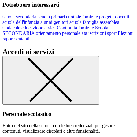
Potrebbero interessarti
scuola secondaria
scuola primaria
notizie
famiglie
progetti
docenti
scuola dell'infanzia
alunni
genitori
scuola famiglia
assemblea
sindacale
educazione civica
Continuità
famiglie Scuola
SECONDARIA
orientamento
personale ata
iscrizioni
sport
Elezioni
rappresentanti
Accedi ai servizi
Personale scolastico
Entra nel sito della scuola con le tue credenziali per gestire
contenuti, visualizzare circolari e altre funzionalità.