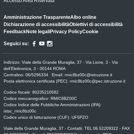
Accesso Area Riservata
Amministrazione Trasparente
Albo online
Dichiarazione di accessibilità
Obiettivi di accessibilità
Feedback
Note legali
Privacy Policy
Cookie
Seguici su:
Indirizzo:
Viale della Grande Muraglia, 37 - Via Lione, 3 - Via
dell’Elettronica, 3 - 00144 ROMA
Centralino:
06/5296334
Email:
rmic8bz00c@istruzione.it
Posta elettronica certificata (PEC):
rmic8bz00c@pec.istruzione.it
Codice fiscale: 80235210582
Codice meccanografico:
RMIC8BZ00C
Codice Indice delle Pubbliche Amministrazioni (IPA):
istsc_rmic8bz00c
Codice unico di fatturazione (CUF): UF5PZO
Viale della Grande Muraglia, 37 - Contatti: TEL 06.52209322 - FAX