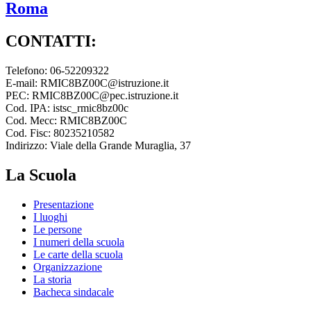
Roma
CONTATTI:
Telefono: 06-52209322
E-mail: RMIC8BZ00C@istruzione.it
PEC: RMIC8BZ00C@pec.istruzione.it
Cod. IPA: istsc_rmic8bz00c
Cod. Mecc: RMIC8BZ00C
Cod. Fisc: 80235210582
Indirizzo: Viale della Grande Muraglia, 37
La Scuola
Presentazione
I luoghi
Le persone
I numeri della scuola
Le carte della scuola
Organizzazione
La storia
Bacheca sindacale