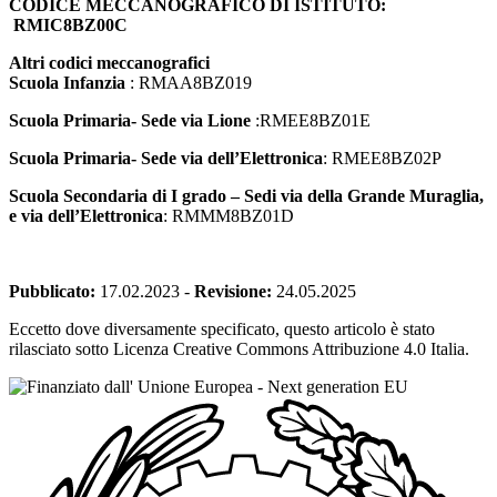
CODICE MECCANOGRAFICO DI ISTITUTO:
casinò virtuali hanno guadagnato popolarità, offrendo una vasta
RMIC8BZ00C
gamma di giochi e opzioni di scommessa disponibili comodamente
da casa tua. In questa ricerca, i giocatori cercano casinò online
Altri codici meccanografici
affidabili che diano la priorità alla sicurezza, al fair play e ai bonus
Scuola Infanzia
: RMAA8BZ019
interessanti. Come la ricerca della conoscenza di Da Vinci, trovare i
migliori siti di gioco d’azzardo implica un’attenta ricerca, analisi e
Scuola Primaria- Sede via Lione
:RMEE8BZ01E
un’innata curiosità di scoprire gemme nascoste nel vasto panorama
digitale ed
ecco la top list dei casinò online
per soddisfare il
Scuola Primaria- Sede via dell’Elettronica
: RMEE8BZ02P
giocatore più esigente.
Scuola Secondaria di I grado – Sedi via della Grande Muraglia,
e via dell’Elettronica
: RMMM8BZ01D
Pubblicato:
17.02.2023
-
Revisione:
24.05.2025
Eccetto dove diversamente specificato, questo articolo è stato
rilasciato sotto Licenza Creative Commons Attribuzione 4.0 Italia.