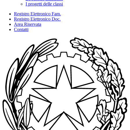
I progetti delle classi
Registro Elettronico Fam.
Registro Elettronico Doc.
Area Riservata
Contatti