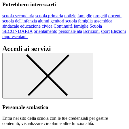
Potrebbero interessarti
scuola secondaria
scuola primaria
notizie
famiglie
progetti
docenti
scuola dell'infanzia
alunni
genitori
scuola famiglia
assemblea
sindacale
educazione civica
Continuità
famiglie Scuola
SECONDARIA
orientamento
personale ata
iscrizioni
sport
Elezioni
rappresentanti
Accedi ai servizi
Personale scolastico
Entra nel sito della scuola con le tue credenziali per gestire
contenuti, visualizzare circolari e altre funzionalità.