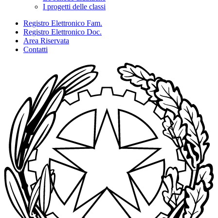
I progetti delle classi
Registro Elettronico Fam.
Registro Elettronico Doc.
Area Riservata
Contatti