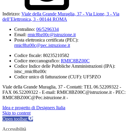
Indirizzo:
Viale della Grande Muraglia, 37 - Via Lione, 3 - Via
dell’Elettronica, 3 - 00144 ROMA
Centralino:
06/5296334
Email:
rmic8bz00c@istruzione.it
Posta elettronica certificata (PEC):
rmic8bz00c@pec.istruzione.it
Codice fiscale: 80235210582
Codice meccanografico:
RMIC8BZ00C
Codice Indice delle Pubbliche Amministrazioni (IPA):
istsc_rmic8bz00c
Codice unico di fatturazione (CUF): UF5PZO
Viale della Grande Muraglia, 37 - Contatti: TEL 06.52209322 -
FAX 06.52209322 - E-mail: RMIC8BZ00C@istruzione.it - PEC:
RMIC8BZ00C@Pec.istruzione.it -
Idea e progetto di Designers Italia
Skip to content
Open toolbar
Accessibilità