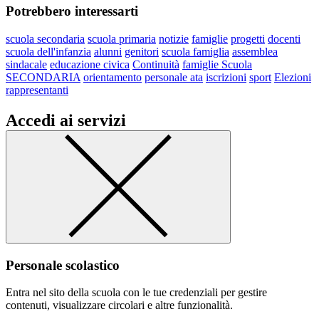
Potrebbero interessarti
scuola secondaria
scuola primaria
notizie
famiglie
progetti
docenti
scuola dell'infanzia
alunni
genitori
scuola famiglia
assemblea
sindacale
educazione civica
Continuità
famiglie Scuola
SECONDARIA
orientamento
personale ata
iscrizioni
sport
Elezioni
rappresentanti
Accedi ai servizi
Personale scolastico
Entra nel sito della scuola con le tue credenziali per gestire
contenuti, visualizzare circolari e altre funzionalità.