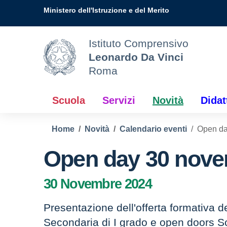
Vai ai contenuti
Vai al menu di navigazione
Vai al footer
Ministero dell'Istruzione e del Merito
Istituto Comprensivo
Leonardo Da Vinci
Roma
Scuola
Servizi
Novità
Didat
Home
Novità
Calendario eventi
Open da
Open day 30 nov
30 Novembre 2024
Presentazione dell'offerta formativa d
Secondaria di I grado e open doors Sc