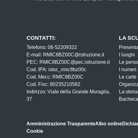
CONTATTI:
LA SC
Telefono: 06-52209322
Present
E-mail: RMIC8BZ00C@istruzione.it
I luoghi
PEC: RMIC8BZ00C@pec.istruzione.it
Le pers
Cod. IPA: istsc_rmic8bz00c
I numeri
Cod. Mecc: RMIC8BZ00C
Le carte
Cod. Fisc: 80235210582
Organiz
Indirizzo: Viale della Grande Muraglia,
La storia
37
Bacheca
Amministrazione Trasparente
Albo online
Dichiar
Cookie