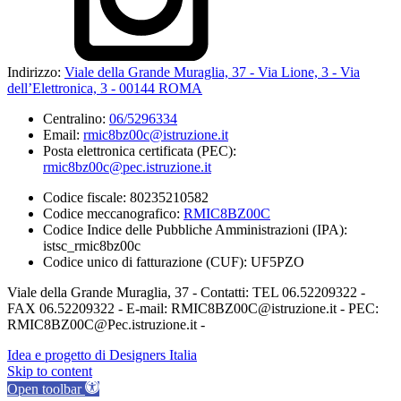
Indirizzo:
Viale della Grande Muraglia, 37 - Via Lione, 3 - Via
dell’Elettronica, 3 - 00144 ROMA
Centralino:
06/5296334
Email:
rmic8bz00c@istruzione.it
Posta elettronica certificata (PEC):
rmic8bz00c@pec.istruzione.it
Codice fiscale: 80235210582
Codice meccanografico:
RMIC8BZ00C
Codice Indice delle Pubbliche Amministrazioni (IPA):
istsc_rmic8bz00c
Codice unico di fatturazione (CUF): UF5PZO
Viale della Grande Muraglia, 37 - Contatti: TEL 06.52209322 -
FAX 06.52209322 - E-mail: RMIC8BZ00C@istruzione.it - PEC:
RMIC8BZ00C@Pec.istruzione.it -
Idea e progetto di Designers Italia
Skip to content
Open toolbar