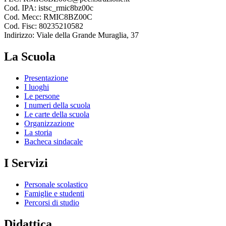
Cod. IPA: istsc_rmic8bz00c
Cod. Mecc: RMIC8BZ00C
Cod. Fisc: 80235210582
Indirizzo: Viale della Grande Muraglia, 37
La Scuola
Presentazione
I luoghi
Le persone
I numeri della scuola
Le carte della scuola
Organizzazione
La storia
Bacheca sindacale
I Servizi
Personale scolastico
Famiglie e studenti
Percorsi di studio
Didattica