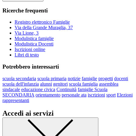
Ricerche frequenti
Registro elettronico Famiglie
Via della Grande Muraglia, 37
Via Lione, 3
Modulistica famiglie
Modulistica Docenti
Iscrizioni online
Libri di testo
Potrebbero interessarti
scuola secondaria
scuola primaria
notizie
famiglie
progetti
docenti
scuola dell'infanzia
alunni
genitori
scuola famiglia
assemblea
sindacale
educazione civica
Continuità
famiglie Scuola
SECONDARIA
orientamento
personale ata
iscrizioni
sport
Elezioni
rappresentanti
Accedi ai servizi