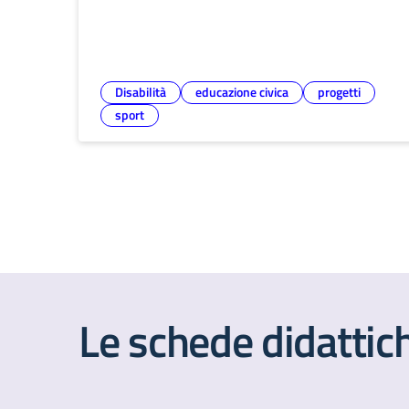
Disabilità
educazione civica
progetti
sport
Le schede didattic