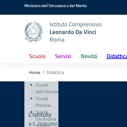
Vai ai contenuti
Vai al menu di navigazione
Vai al footer
Ministero dell'Istruzione e del Merito
Istituto Comprensivo
Leonardo Da Vinci
Roma
Scuola
Servizi
Novità
Didattic
Home
Didattica
Scuola
dell'Infanzia
Scuola
Primaria
Scuola
L'Istituto
Secondaria
A.S. 2026/2027
di primo