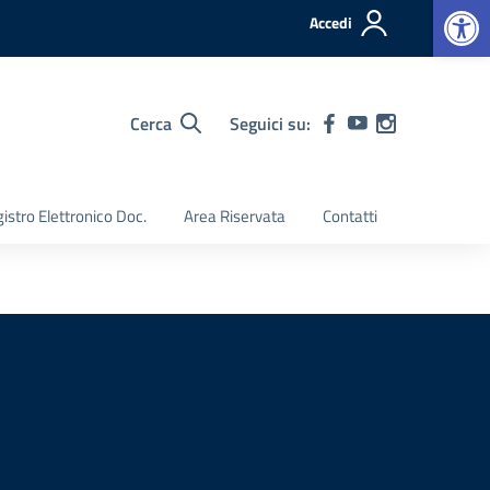
Op
Accedi
Cerca
Seguici su:
istro Elettronico Doc.
Area Riservata
Contatti