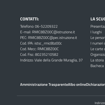
CONTATTI:
LA SCU
Telefono: 06-52209322
Presenta
E-mail: RMIC8BZ00C@istruzione.it
I luoghi
PEC: RMIC8BZ00C@pec.istruzione.it
Le perso
Cod. IPA: istsc_rmic8bz00c
I numeri 
Cod. Mecc: RMIC8BZ00C
Le carte 
Cod. Fisc: 80235210582
Organizz
Indirizzo: Viale della Grande Muraglia, 37
La storia
Bacheca 
Amministrazione Trasparente
Albo online
Dichiarazion
Indirizz