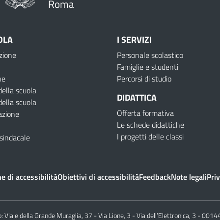
Roma
OLA
I SERVIZI
zione
Personale scolastico
Famiglie e studenti
ne
Percorsi di studio
della scuola
DIDATTICA
della scuola
Offerta formativa
azione
Le schede didattiche
I progetti delle classi
sindacale
e di accessibilità
Obiettivi di accessibilità
Feedback
Note legali
Priv
o:
Viale della Grande Muraglia, 37 - Via Lione, 3 - Via dell’Elettronica, 3 - 00