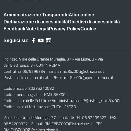
Amministrazione Trasparente
Albo online
Dichiarazione di accessibilità
Obiettivi di accessibilità
Feedback
Note legali
Privacy Policy
Cookie
Seguici su:
Indirizzo:
Viale della Grande Muraglia, 37 - Via Lione, 3 - Via
dell’Elettronica, 3 - 00144 ROMA
Centralino:
06/5296334
Email:
rmic8bz00c@istruzione.it
Posta elettronica certificata (PEC):
rmic8bz00c@pec.istruzione.it
Codice fiscale: 80235210582
Codice meccanografico:
RMIC8BZ00C
Codice Indice delle Pubbliche Amministrazioni (IPA): istsc_rmic8bz00c
Codice unico di fatturazione (CUF): UF5PZO
Viale della Grande Muraglia, 37 - Contatti: TEL 06.52209322 - FAX
06.52209322 - E-mail: RMIC8BZ00C@istruzione.it - PEC:
RMIC8BZ00C@Pec.istruzione.it -