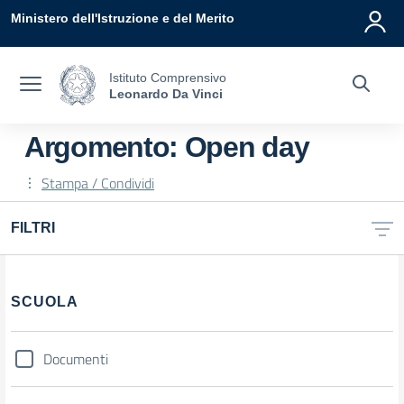
Vai ai contenuti
Vai al menu di navigazione
Vai al footer
Ministero dell'Istruzione e del Merito
Istituto Comprensivo
Leonardo Da Vinci
Argomento: Open day
Stampa / Condividi
FILTRI
SCUOLA
Documenti