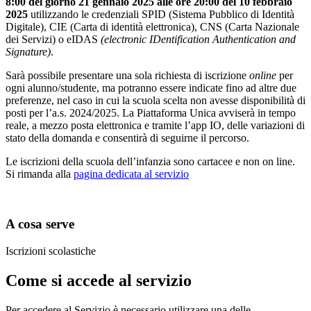
8:00 del giorno 21 gennaio 2025 alle ore 20:00 del 10 febbraio
2025
utilizzando le credenziali SPID (Sistema Pubblico di Identità
Digitale), CIE (Carta di identità elettronica), CNS (Carta Nazionale
dei Servizi) o eIDAS
(electronic IDentification Authentication and
Signature)
.
Sarà possibile presentare una sola richiesta di iscrizione
online
per
ogni alunno/studente, ma potranno essere indicate fino ad altre due
preferenze, nel caso in cui la scuola scelta non avesse disponibilità di
posti per l’a.s. 2024/2025. La Piattaforma Unica avviserà in tempo
reale, a mezzo posta elettronica e tramite l’app IO, delle variazioni di
stato della domanda e consentirà di seguirne il percorso.
Le iscrizioni della scuola dell’infanzia sono cartacee e non on line.
Si rimanda alla
pagina dedicata al servizio
A cosa serve
Iscrizioni scolastiche
Come si accede al servizio
Per accedere al Servizio è necessario utilizzare una delle