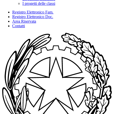
I progetti delle classi
Registro Elettronico Fam.
Registro Elettronico Doc.
Area Riservata
Contatti