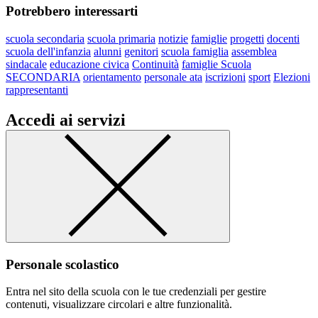
Potrebbero interessarti
scuola secondaria
scuola primaria
notizie
famiglie
progetti
docenti
scuola dell'infanzia
alunni
genitori
scuola famiglia
assemblea
sindacale
educazione civica
Continuità
famiglie Scuola
SECONDARIA
orientamento
personale ata
iscrizioni
sport
Elezioni
rappresentanti
Accedi ai servizi
Personale scolastico
Entra nel sito della scuola con le tue credenziali per gestire
contenuti, visualizzare circolari e altre funzionalità.