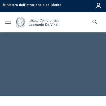
Vai ai contenuti
Vai al menu di navigazione
Vai al footer
Ministero dell'Istruzione e del Merito
Istituto Comprensivo
Leonardo Da Vinci