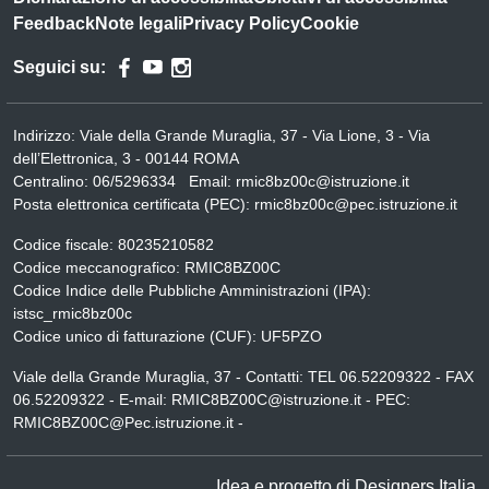
Feedback
Note legali
Privacy Policy
Cookie
Seguici su:
Indirizzo:
Viale della Grande Muraglia, 37 - Via Lione, 3 - Via
dell’Elettronica, 3 - 00144 ROMA
Centralino:
06/5296334
Email:
rmic8bz00c@istruzione.it
Posta elettronica certificata (PEC):
rmic8bz00c@pec.istruzione.it
Codice fiscale: 80235210582
Codice meccanografico:
RMIC8BZ00C
Codice Indice delle Pubbliche Amministrazioni (IPA):
istsc_rmic8bz00c
Codice unico di fatturazione (CUF): UF5PZO
Viale della Grande Muraglia, 37 - Contatti: TEL 06.52209322 - FAX
06.52209322 - E-mail: RMIC8BZ00C@istruzione.it - PEC:
RMIC8BZ00C@Pec.istruzione.it -
Idea e progetto di Designers Italia