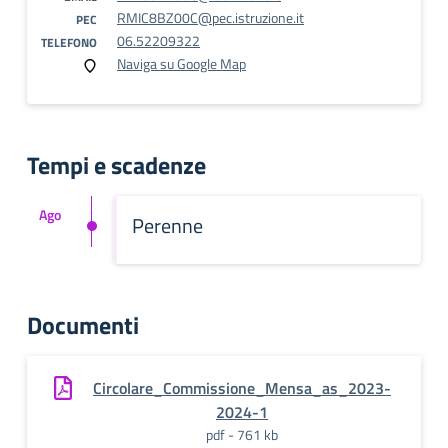
RMIC8BZ00C@pec.istruzione.it
PEC
06.52209322
TELEFONO
Naviga su Google Map
Tempi e scadenze
Ago
Perenne
Documenti
Circolare_Commissione_Mensa_as_2023-
2024-1
pdf - 761 kb