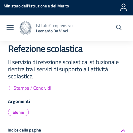
Vai ai contenuti
Vai al menu di navigazione
Vai al footer
Ministero dell'Istruzione e del Merito
Istituto Comprensivo
Leonardo Da Vinci
Refezione scolastica
Il servizio di refezione scolastica istituzionale
rientra tra i servizi di supporto all’attività
scolastica
Stampa / Condividi
Argomenti
alunni
Indice della pagina