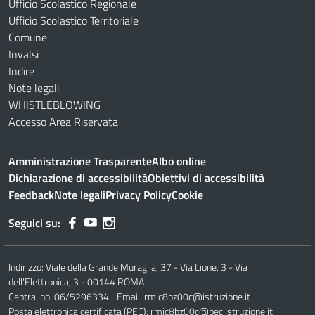
Ufficio Scolastico Regionale
Ufficio Scolastico Territoriale
Comune
Invalsi
Indire
Note legali
WHISTLEBLOWING
Accesso Area Riservata
Amministrazione Trasparente
Albo online
Dichiarazione di accessibilità
Obiettivi di accessibilità
Feedback
Note legali
Privacy Policy
Cookie
Seguici su:
Indirizzo:
Viale della Grande Muraglia, 37 - Via Lione, 3 - Via
dell’Elettronica, 3 - 00144 ROMA
Centralino:
06/5296334
Email:
rmic8bz00c@istruzione.it
Posta elettronica certificata (PEC):
rmic8bz00c@pec.istruzione.it