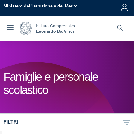
Vai ai contenuti
Vai al menu di navigazione
Vai al footer
Ministero dell'Istruzione e del Merito
Istituto Comprensivo
Leonardo Da Vinci
Famiglie e personale
scolastico
FILTRI