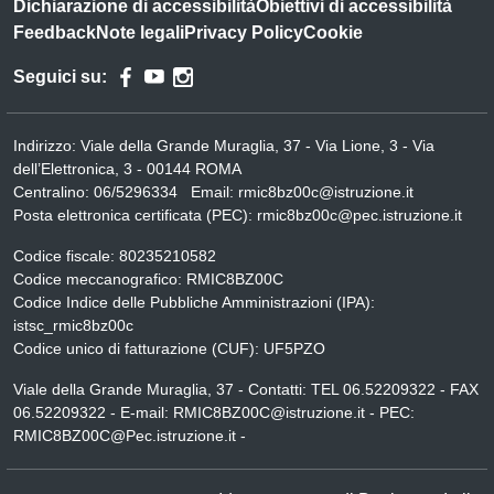
Dichiarazione di accessibilità
Obiettivi di accessibilità
Feedback
Note legali
Privacy Policy
Cookie
Seguici su:
Indirizzo:
Viale della Grande Muraglia, 37 - Via Lione, 3 - Via
dell’Elettronica, 3 - 00144 ROMA
Centralino:
06/5296334
Email:
rmic8bz00c@istruzione.it
Posta elettronica certificata (PEC):
rmic8bz00c@pec.istruzione.it
Codice fiscale: 80235210582
Codice meccanografico:
RMIC8BZ00C
Codice Indice delle Pubbliche Amministrazioni (IPA):
istsc_rmic8bz00c
Codice unico di fatturazione (CUF): UF5PZO
Viale della Grande Muraglia, 37 - Contatti: TEL 06.52209322 - FAX
06.52209322 - E-mail: RMIC8BZ00C@istruzione.it - PEC:
RMIC8BZ00C@Pec.istruzione.it -