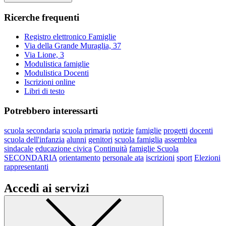
Ricerche frequenti
Registro elettronico Famiglie
Via della Grande Muraglia, 37
Via Lione, 3
Modulistica famiglie
Modulistica Docenti
Iscrizioni online
Libri di testo
Potrebbero interessarti
scuola secondaria
scuola primaria
notizie
famiglie
progetti
docenti
scuola dell'infanzia
alunni
genitori
scuola famiglia
assemblea
sindacale
educazione civica
Continuità
famiglie Scuola
SECONDARIA
orientamento
personale ata
iscrizioni
sport
Elezioni
rappresentanti
Accedi ai servizi