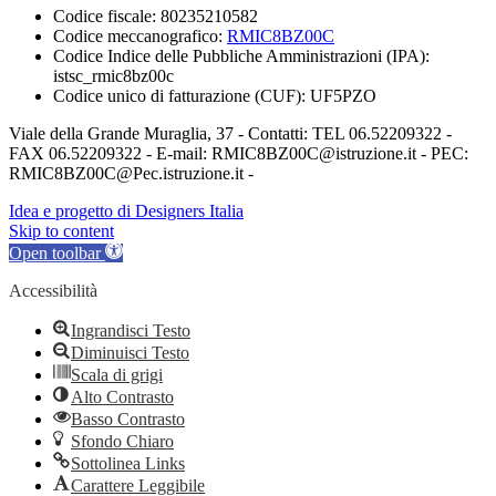
Codice fiscale: 80235210582
Codice meccanografico:
RMIC8BZ00C
Codice Indice delle Pubbliche Amministrazioni (IPA):
istsc_rmic8bz00c
Codice unico di fatturazione (CUF): UF5PZO
Viale della Grande Muraglia, 37 - Contatti: TEL 06.52209322 -
FAX 06.52209322 - E-mail: RMIC8BZ00C@istruzione.it - PEC:
RMIC8BZ00C@Pec.istruzione.it -
Idea e progetto di Designers Italia
Skip to content
Open toolbar
Accessibilità
Ingrandisci Testo
Diminuisci Testo
Scala di grigi
Alto Contrasto
Basso Contrasto
Sfondo Chiaro
Sottolinea Links
Carattere Leggibile