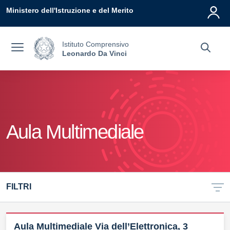
Vai ai contenuti
Vai al menu di navigazione
Vai al footer
Ministero dell'Istruzione e del Merito
Istituto Comprensivo
Leonardo Da Vinci
Aula Multimediale
FILTRI
Aula Multimediale Via dell’Elettronica, 3