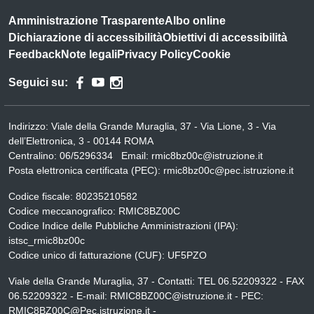
Amministrazione Trasparente
Albo online
Dichiarazione di accessibilità
Obiettivi di accessibilità
Feedback
Note legali
Privacy Policy
Cookie
Seguici su:
Indirizzo:
Viale della Grande Muraglia, 37 - Via Lione, 3 - Via
dell’Elettronica, 3 - 00144 ROMA
Centralino:
06/5296334
Email:
rmic8bz00c@istruzione.it
Posta elettronica certificata (PEC):
rmic8bz00c@pec.istruzione.it
Codice fiscale: 80235210582
Codice meccanografico:
RMIC8BZ00C
Codice Indice delle Pubbliche Amministrazioni (IPA):
istsc_rmic8bz00c
Codice unico di fatturazione (CUF): UF5PZO
Viale della Grande Muraglia, 37 - Contatti: TEL 06.52209322 - FAX
06.52209322 - E-mail: RMIC8BZ00C@istruzione.it - PEC:
RMIC8BZ00C@Pec.istruzione.it -