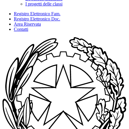
I progetti delle classi
Registro Elettronico Fam.
Registro Elettronico Doc.
Area Riservata
Contatti