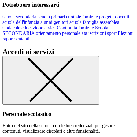
Potrebbero interessarti
scuola secondaria
scuola primaria
notizie
famiglie
progetti
docenti
scuola dell'infanzia
alunni
genitori
scuola famiglia
assemblea
sindacale
educazione civica
Continuità
famiglie Scuola
SECONDARIA
orientamento
personale ata
iscrizioni
sport
Elezioni
rappresentanti
Accedi ai servizi
Personale scolastico
Entra nel sito della scuola con le tue credenziali per gestire
contenuti, visualizzare circolari e altre funzionalità.