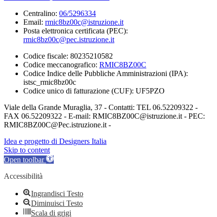
Centralino:
06/5296334
Email:
rmic8bz00c@istruzione.it
Posta elettronica certificata (PEC):
rmic8bz00c@pec.istruzione.it
Codice fiscale: 80235210582
Codice meccanografico:
RMIC8BZ00C
Codice Indice delle Pubbliche Amministrazioni (IPA):
istsc_rmic8bz00c
Codice unico di fatturazione (CUF): UF5PZO
Viale della Grande Muraglia, 37 - Contatti: TEL 06.52209322 -
FAX 06.52209322 - E-mail: RMIC8BZ00C@istruzione.it - PEC:
RMIC8BZ00C@Pec.istruzione.it -
Idea e progetto di Designers Italia
Skip to content
Open toolbar
Accessibilità
Ingrandisci Testo
Diminuisci Testo
Scala di grigi