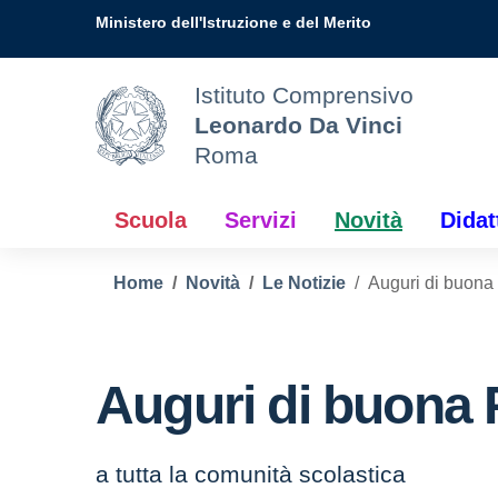
Vai ai contenuti
Vai al menu di navigazione
Vai al footer
Ministero dell'Istruzione e del Merito
Istituto Comprensivo
Leonardo Da Vinci
Roma
Scuola
Servizi
Novità
Didat
Home
Novità
Le Notizie
Auguri di buon
Auguri di buona
a tutta la comunità scolastica