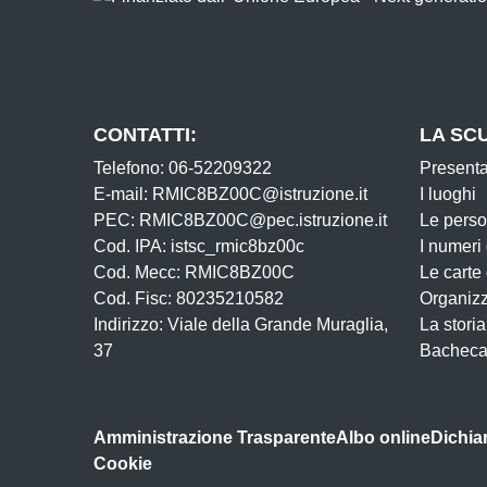
CONTATTI:
LA SC
Telefono: 06-52209322
Present
E-mail: RMIC8BZ00C@istruzione.it
I luoghi
PEC: RMIC8BZ00C@pec.istruzione.it
Le pers
Cod. IPA: istsc_rmic8bz00c
I numeri
Cod. Mecc: RMIC8BZ00C
Le carte
Cod. Fisc: 80235210582
Organiz
Indirizzo: Viale della Grande Muraglia,
La storia
37
Bacheca
Amministrazione Trasparente
Albo online
Dichiar
Cookie