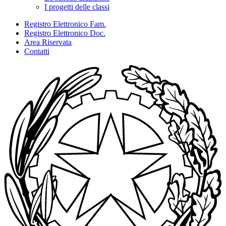
I progetti delle classi
Registro Elettronico Fam.
Registro Elettronico Doc.
Area Riservata
Contatti