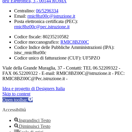
dell’Elettronica, 3 - 00144 ROMA
Centralino:
06/5296334
Email:
rmic8bz00c@istruzione.it
Posta elettronica certificata (PEC):
rmic8bz00c@pec.istruzione.it
Codice fiscale: 80235210582
Codice meccanografico:
RMIC8BZ00C
Codice Indice delle Pubbliche Amministrazioni (IPA):
istsc_rmic8bz00c
Codice unico di fatturazione (CUF): UF5PZO
Viale della Grande Muraglia, 37 - Contatti: TEL 06.52209322 -
FAX 06.52209322 - E-mail: RMIC8BZ00C@istruzione.it - PEC:
RMIC8BZ00C@Pec.istruzione.it -
Idea e progetto di Designers Italia
Skip to content
Open toolbar
Accessibilità
Ingrandisci Testo
Diminuisci Testo