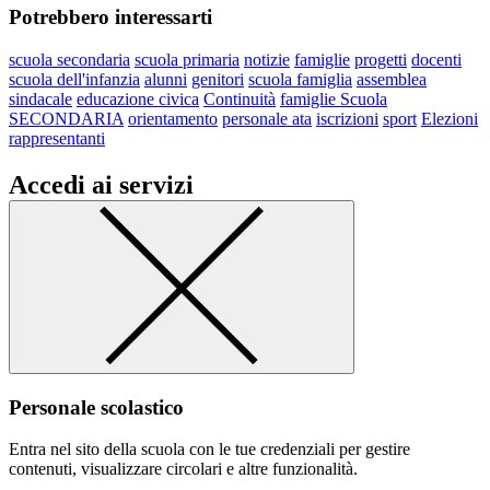
Potrebbero interessarti
scuola secondaria
scuola primaria
notizie
famiglie
progetti
docenti
scuola dell'infanzia
alunni
genitori
scuola famiglia
assemblea
sindacale
educazione civica
Continuità
famiglie Scuola
SECONDARIA
orientamento
personale ata
iscrizioni
sport
Elezioni
rappresentanti
Accedi ai servizi
Personale scolastico
Entra nel sito della scuola con le tue credenziali per gestire
contenuti, visualizzare circolari e altre funzionalità.