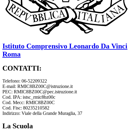
Istituto Comprensivo
Leonardo Da Vinci
Roma
CONTATTI:
Telefono: 06-52209322
E-mail: RMIC8BZ00C@istruzione.it
PEC: RMIC8BZ00C@pec.istruzione.it
Cod. IPA: istsc_rmic8bz00c
Cod. Mecc: RMIC8BZ00C
Cod. Fisc: 80235210582
Indirizzo: Viale della Grande Muraglia, 37
La Scuola