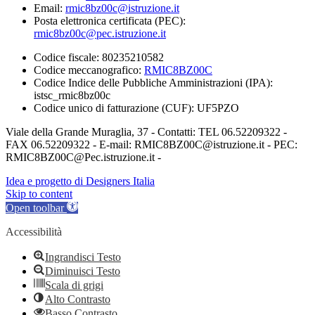
Email:
rmic8bz00c@istruzione.it
Posta elettronica certificata (PEC):
rmic8bz00c@pec.istruzione.it
Codice fiscale: 80235210582
Codice meccanografico:
RMIC8BZ00C
Codice Indice delle Pubbliche Amministrazioni (IPA):
istsc_rmic8bz00c
Codice unico di fatturazione (CUF): UF5PZO
Viale della Grande Muraglia, 37 - Contatti: TEL 06.52209322 -
FAX 06.52209322 - E-mail: RMIC8BZ00C@istruzione.it - PEC:
RMIC8BZ00C@Pec.istruzione.it -
Idea e progetto di Designers Italia
Skip to content
Open toolbar
Accessibilità
Ingrandisci Testo
Diminuisci Testo
Scala di grigi
Alto Contrasto
Basso Contrasto