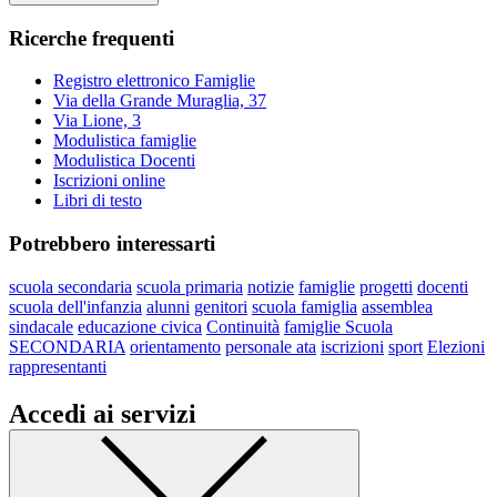
Ricerche frequenti
Registro elettronico Famiglie
Via della Grande Muraglia, 37
Via Lione, 3
Modulistica famiglie
Modulistica Docenti
Iscrizioni online
Libri di testo
Potrebbero interessarti
scuola secondaria
scuola primaria
notizie
famiglie
progetti
docenti
scuola dell'infanzia
alunni
genitori
scuola famiglia
assemblea
sindacale
educazione civica
Continuità
famiglie Scuola
SECONDARIA
orientamento
personale ata
iscrizioni
sport
Elezioni
rappresentanti
Accedi ai servizi