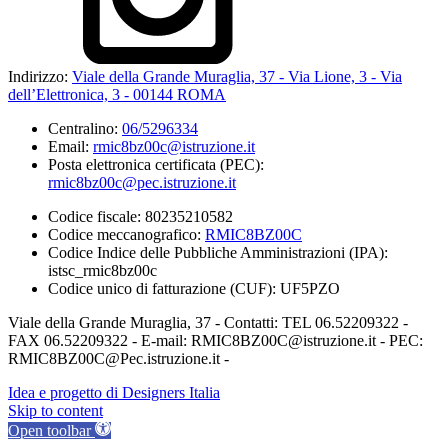
Indirizzo:
Viale della Grande Muraglia, 37 - Via Lione, 3 - Via
dell’Elettronica, 3 - 00144 ROMA
Centralino:
06/5296334
Email:
rmic8bz00c@istruzione.it
Posta elettronica certificata (PEC):
rmic8bz00c@pec.istruzione.it
Codice fiscale: 80235210582
Codice meccanografico:
RMIC8BZ00C
Codice Indice delle Pubbliche Amministrazioni (IPA):
istsc_rmic8bz00c
Codice unico di fatturazione (CUF): UF5PZO
Viale della Grande Muraglia, 37 - Contatti: TEL 06.52209322 -
FAX 06.52209322 - E-mail: RMIC8BZ00C@istruzione.it - PEC:
RMIC8BZ00C@Pec.istruzione.it -
Idea e progetto di Designers Italia
Skip to content
Open toolbar