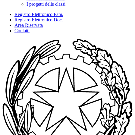
I progetti delle classi
Registro Elettronico Fam.
Registro Elettronico Doc.
Area Riservata
Contatti