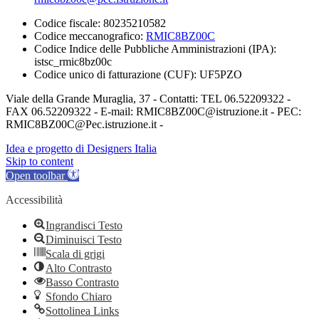
Codice fiscale: 80235210582
Codice meccanografico:
RMIC8BZ00C
Codice Indice delle Pubbliche Amministrazioni (IPA):
istsc_rmic8bz00c
Codice unico di fatturazione (CUF): UF5PZO
Viale della Grande Muraglia, 37 - Contatti: TEL 06.52209322 -
FAX 06.52209322 - E-mail: RMIC8BZ00C@istruzione.it - PEC:
RMIC8BZ00C@Pec.istruzione.it -
Idea e progetto di Designers Italia
Skip to content
Open toolbar
Accessibilità
Ingrandisci Testo
Diminuisci Testo
Scala di grigi
Alto Contrasto
Basso Contrasto
Sfondo Chiaro
Sottolinea Links