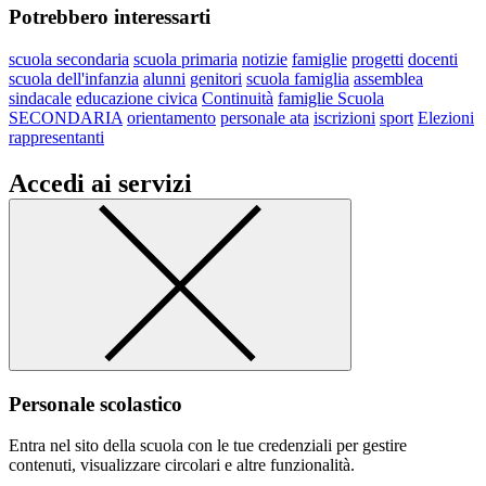
Potrebbero interessarti
scuola secondaria
scuola primaria
notizie
famiglie
progetti
docenti
scuola dell'infanzia
alunni
genitori
scuola famiglia
assemblea
sindacale
educazione civica
Continuità
famiglie Scuola
SECONDARIA
orientamento
personale ata
iscrizioni
sport
Elezioni
rappresentanti
Accedi ai servizi
Personale scolastico
Entra nel sito della scuola con le tue credenziali per gestire
contenuti, visualizzare circolari e altre funzionalità.