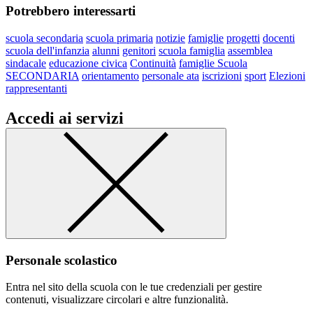
Potrebbero interessarti
scuola secondaria
scuola primaria
notizie
famiglie
progetti
docenti
scuola dell'infanzia
alunni
genitori
scuola famiglia
assemblea
sindacale
educazione civica
Continuità
famiglie Scuola
SECONDARIA
orientamento
personale ata
iscrizioni
sport
Elezioni
rappresentanti
Accedi ai servizi
Personale scolastico
Entra nel sito della scuola con le tue credenziali per gestire
contenuti, visualizzare circolari e altre funzionalità.