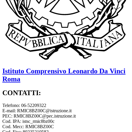
Istituto Comprensivo
Leonardo Da Vinci
Roma
CONTATTI:
Telefono: 06-52209322
E-mail: RMIC8BZ00C@istruzione.it
PEC: RMIC8BZ00C@pec.istruzione.it
Cod. IPA: istsc_rmic8bz00c
Cod. Mecc: RMIC8BZ00C
Cod. Fisc: 80235210582