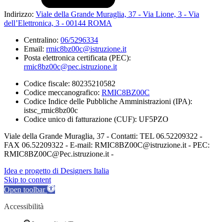
Indirizzo:
Viale della Grande Muraglia, 37 - Via Lione, 3 - Via
dell’Elettronica, 3 - 00144 ROMA
Centralino:
06/5296334
Email:
rmic8bz00c@istruzione.it
Posta elettronica certificata (PEC):
rmic8bz00c@pec.istruzione.it
Codice fiscale: 80235210582
Codice meccanografico:
RMIC8BZ00C
Codice Indice delle Pubbliche Amministrazioni (IPA):
istsc_rmic8bz00c
Codice unico di fatturazione (CUF): UF5PZO
Viale della Grande Muraglia, 37 - Contatti: TEL 06.52209322 -
FAX 06.52209322 - E-mail: RMIC8BZ00C@istruzione.it - PEC:
RMIC8BZ00C@Pec.istruzione.it -
Idea e progetto di Designers Italia
Skip to content
Open toolbar
Accessibilità