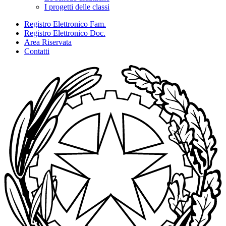
I progetti delle classi
Registro Elettronico Fam.
Registro Elettronico Doc.
Area Riservata
Contatti