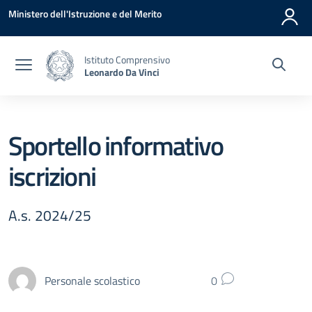
Vai ai contenuti
Vai al menu di navigazione
Vai al footer
Ministero dell'Istruzione e del Merito
Istituto Comprensivo
Leonardo Da Vinci
Sportello informativo
iscrizioni
A.s. 2024/25
Personale scolastico
0