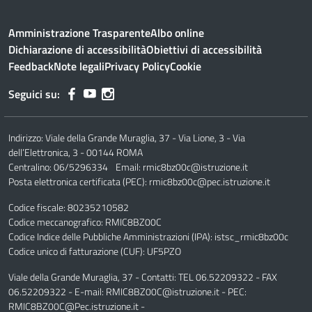
Amministrazione Trasparente
Albo online
Dichiarazione di accessibilità
Obiettivi di accessibilità
Feedback
Note legali
Privacy Policy
Cookie
Seguici su:
Indirizzo:
Viale della Grande Muraglia, 37 - Via Lione, 3 - Via
dell’Elettronica, 3 - 00144 ROMA
Centralino:
06/5296334
Email:
rmic8bz00c@istruzione.it
Posta elettronica certificata (PEC):
rmic8bz00c@pec.istruzione.it
Codice fiscale: 80235210582
Codice meccanografico:
RMIC8BZ00C
Codice Indice delle Pubbliche Amministrazioni (IPA): istsc_rmic8bz00c
Codice unico di fatturazione (CUF): UF5PZO
Viale della Grande Muraglia, 37 - Contatti: TEL 06.52209322 - FAX
06.52209322 - E-mail: RMIC8BZ00C@istruzione.it - PEC:
RMIC8BZ00C@Pec.istruzione.it -