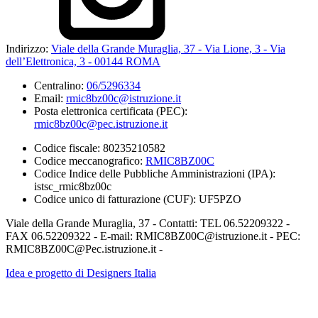
Indirizzo:
Viale della Grande Muraglia, 37 - Via Lione, 3 - Via
dell’Elettronica, 3 - 00144 ROMA
Centralino:
06/5296334
Email:
rmic8bz00c@istruzione.it
Posta elettronica certificata (PEC):
rmic8bz00c@pec.istruzione.it
Codice fiscale: 80235210582
Codice meccanografico:
RMIC8BZ00C
Codice Indice delle Pubbliche Amministrazioni (IPA):
istsc_rmic8bz00c
Codice unico di fatturazione (CUF): UF5PZO
Viale della Grande Muraglia, 37 - Contatti: TEL 06.52209322 -
FAX 06.52209322 - E-mail: RMIC8BZ00C@istruzione.it - PEC:
RMIC8BZ00C@Pec.istruzione.it -
Idea e progetto di Designers Italia