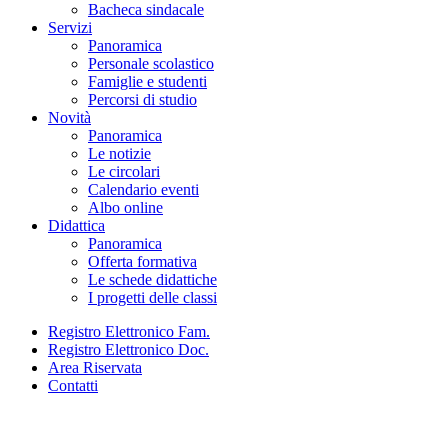
Bacheca sindacale
Servizi
Panoramica
Personale scolastico
Famiglie e studenti
Percorsi di studio
Novità
Panoramica
Le notizie
Le circolari
Calendario eventi
Albo online
Didattica
Panoramica
Offerta formativa
Le schede didattiche
I progetti delle classi
Registro Elettronico Fam.
Registro Elettronico Doc.
Area Riservata
Contatti