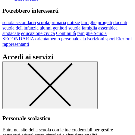
Potrebbero interessarti
scuola secondaria
scuola primaria
notizie
famiglie
progetti
docenti
scuola dell'infanzia
alunni
genitori
scuola famiglia
assemblea
sindacale
educazione civica
Continuità
famiglie Scuola
SECONDARIA
orientamento
personale ata
iscrizioni
sport
Elezioni
rappresentanti
Accedi ai servizi
Personale scolastico
Entra nel sito della scuola con le tue credenziali per gestire