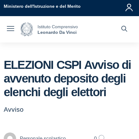
Vai ai contenuti
Vai al menu di navigazione
Vai al footer
Ministero dell'Istruzione e del Merito
Istituto Comprensivo
Leonardo Da Vinci
ELEZIONI CSPI Avviso di
avvenuto deposito degli
elenchi degli elettori
Avviso
Personale scolastico
0