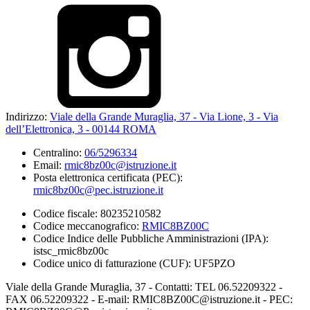
Indirizzo:
Viale della Grande Muraglia, 37 - Via Lione, 3 - Via
dell’Elettronica, 3 - 00144 ROMA
Centralino:
06/5296334
Email:
rmic8bz00c@istruzione.it
Posta elettronica certificata (PEC):
rmic8bz00c@pec.istruzione.it
Codice fiscale: 80235210582
Codice meccanografico:
RMIC8BZ00C
Codice Indice delle Pubbliche Amministrazioni (IPA):
istsc_rmic8bz00c
Codice unico di fatturazione (CUF): UF5PZO
Viale della Grande Muraglia, 37 - Contatti: TEL 06.52209322 -
FAX 06.52209322 - E-mail: RMIC8BZ00C@istruzione.it - PEC: