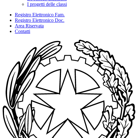
I progetti delle classi
Registro Elettronico Fam.
Registro Elettronico Doc.
Area Riservata
Contatti