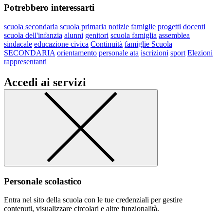
Potrebbero interessarti
scuola secondaria
scuola primaria
notizie
famiglie
progetti
docenti
scuola dell'infanzia
alunni
genitori
scuola famiglia
assemblea
sindacale
educazione civica
Continuità
famiglie Scuola
SECONDARIA
orientamento
personale ata
iscrizioni
sport
Elezioni
rappresentanti
Accedi ai servizi
Personale scolastico
Entra nel sito della scuola con le tue credenziali per gestire
contenuti, visualizzare circolari e altre funzionalità.