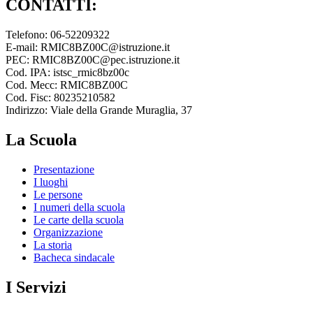
CONTATTI:
Telefono: 06-52209322
E-mail: RMIC8BZ00C@istruzione.it
PEC: RMIC8BZ00C@pec.istruzione.it
Cod. IPA: istsc_rmic8bz00c
Cod. Mecc: RMIC8BZ00C
Cod. Fisc: 80235210582
Indirizzo: Viale della Grande Muraglia, 37
La Scuola
Presentazione
I luoghi
Le persone
I numeri della scuola
Le carte della scuola
Organizzazione
La storia
Bacheca sindacale
I Servizi