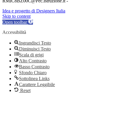
RMIC8BZ00C@Pec.istruzione.it -
Idea e progetto di Designers Italia
Skip to content
Open toolbar
Accessibilità
Ingrandisci Testo
Diminuisci Testo
Scala di grigi
Alto Contrasto
Basso Contrasto
Sfondo Chiaro
Sottolinea Links
Carattere Leggibile
Reset