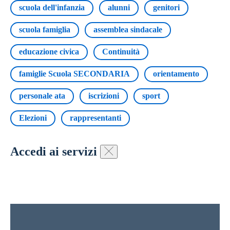
scuola dell'infanzia
alunni
genitori
scuola famiglia
assemblea sindacale
educazione civica
Continuità
famiglie Scuola SECONDARIA
orientamento
personale ata
iscrizioni
sport
Elezioni
rappresentanti
Accedi ai servizi