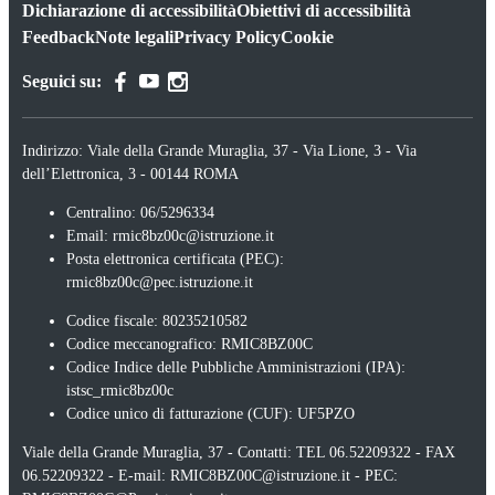
Dichiarazione di accessibilità
Obiettivi di accessibilità
Feedback
Note legali
Privacy Policy
Cookie
Seguici su:
Indirizzo:
Viale della Grande Muraglia, 37 - Via Lione, 3 - Via
dell’Elettronica, 3 - 00144 ROMA
Centralino:
06/5296334
Email:
rmic8bz00c@istruzione.it
Posta elettronica certificata (PEC):
rmic8bz00c@pec.istruzione.it
Codice fiscale: 80235210582
Codice meccanografico:
RMIC8BZ00C
Codice Indice delle Pubbliche Amministrazioni (IPA):
istsc_rmic8bz00c
Codice unico di fatturazione (CUF): UF5PZO
Viale della Grande Muraglia, 37 - Contatti: TEL 06.52209322 - FAX
06.52209322 - E-mail: RMIC8BZ00C@istruzione.it - PEC: