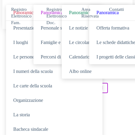
Registro
Registro
Area
Contatti
Panoramica
Panoramica
Panoramica
Panoramica
Elettronico
Elettronico
Riservata
Fam.
Doc.
Presentazione
Personale scolastico
Le notizie
Offerta formativa
Cerca
I luoghi
Famiglie e studenti
Le circolari
Le schede didattich
Le persone
Percorsi di studio
Calendario eventi
I progetti delle class
I numeri della scuola
Albo online
SCUOLA
Cerca nella sezione
Le carte della scuola
NOVITÀ
SERVIZI
Cerca tra le
Cerca nei
Organizzazione
DIDATTICA
Cerca nella
TUTTO IL SITO
La storia
Cerca in
Bacheca sindacale
RICERCHE FREQUENTI