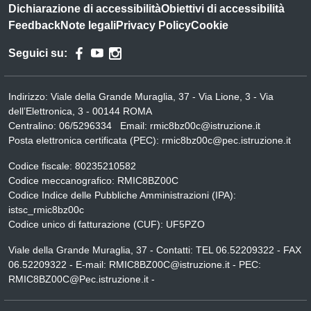
Dichiarazione di accessibilità
Obiettivi di accessibilità
Feedback
Note legali
Privacy Policy
Cookie
Seguici su:
Indirizzo:
Viale della Grande Muraglia, 37 - Via Lione, 3 - Via
dell’Elettronica, 3 - 00144 ROMA
Centralino:
06/5296334
Email:
rmic8bz00c@istruzione.it
Posta elettronica certificata (PEC):
rmic8bz00c@pec.istruzione.it
Codice fiscale: 80235210582
Codice meccanografico:
RMIC8BZ00C
Codice Indice delle Pubbliche Amministrazioni (IPA):
istsc_rmic8bz00c
Codice unico di fatturazione (CUF): UF5PZO
Viale della Grande Muraglia, 37 - Contatti: TEL 06.52209322 - FAX
06.52209322 - E-mail: RMIC8BZ00C@istruzione.it - PEC:
RMIC8BZ00C@Pec.istruzione.it -