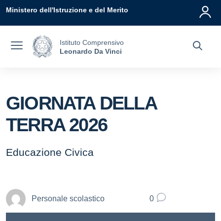
Vai ai contenuti
Vai al menu di navigazione
Vai al footer
Ministero dell'Istruzione e del Merito
Istituto Comprensivo
Leonardo Da Vinci
GIORNATA DELLA
TERRA 2026
Educazione Civica
Personale scolastico
0