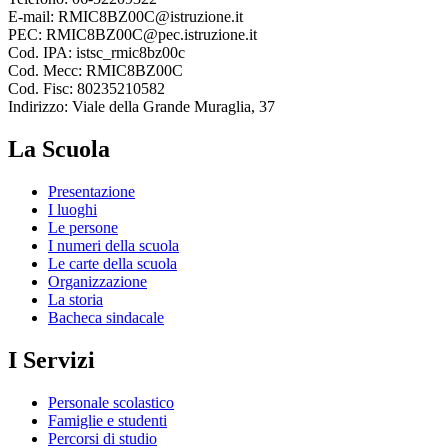
E-mail: RMIC8BZ00C@istruzione.it
PEC: RMIC8BZ00C@pec.istruzione.it
Cod. IPA: istsc_rmic8bz00c
Cod. Mecc: RMIC8BZ00C
Cod. Fisc: 80235210582
Indirizzo: Viale della Grande Muraglia, 37
La Scuola
Presentazione
I luoghi
Le persone
I numeri della scuola
Le carte della scuola
Organizzazione
La storia
Bacheca sindacale
I Servizi
Personale scolastico
Famiglie e studenti
Percorsi di studio