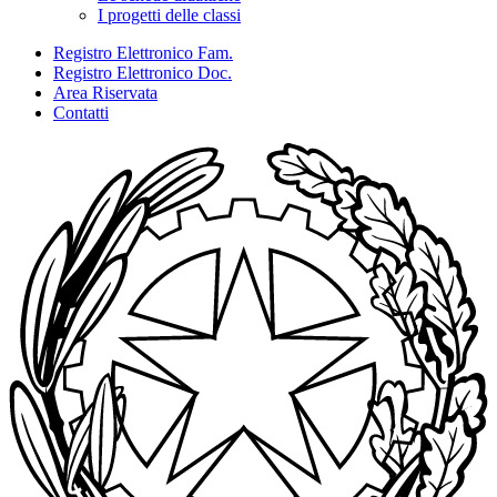
I progetti delle classi
Registro Elettronico Fam.
Registro Elettronico Doc.
Area Riservata
Contatti