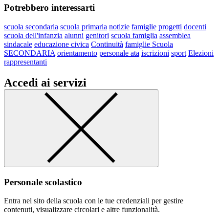
Potrebbero interessarti
scuola secondaria
scuola primaria
notizie
famiglie
progetti
docenti
scuola dell'infanzia
alunni
genitori
scuola famiglia
assemblea
sindacale
educazione civica
Continuità
famiglie Scuola
SECONDARIA
orientamento
personale ata
iscrizioni
sport
Elezioni
rappresentanti
Accedi ai servizi
Personale scolastico
Entra nel sito della scuola con le tue credenziali per gestire
contenuti, visualizzare circolari e altre funzionalità.