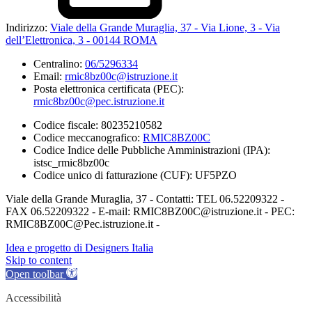
Indirizzo:
Viale della Grande Muraglia, 37 - Via Lione, 3 - Via
dell’Elettronica, 3 - 00144 ROMA
Centralino:
06/5296334
Email:
rmic8bz00c@istruzione.it
Posta elettronica certificata (PEC):
rmic8bz00c@pec.istruzione.it
Codice fiscale: 80235210582
Codice meccanografico:
RMIC8BZ00C
Codice Indice delle Pubbliche Amministrazioni (IPA):
istsc_rmic8bz00c
Codice unico di fatturazione (CUF): UF5PZO
Viale della Grande Muraglia, 37 - Contatti: TEL 06.52209322 -
FAX 06.52209322 - E-mail: RMIC8BZ00C@istruzione.it - PEC:
RMIC8BZ00C@Pec.istruzione.it -
Idea e progetto di Designers Italia
Skip to content
Open toolbar
Accessibilità