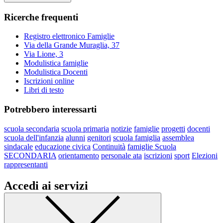
Ricerche frequenti
Registro elettronico Famiglie
Via della Grande Muraglia, 37
Via Lione, 3
Modulistica famiglie
Modulistica Docenti
Iscrizioni online
Libri di testo
Potrebbero interessarti
scuola secondaria
scuola primaria
notizie
famiglie
progetti
docenti
scuola dell'infanzia
alunni
genitori
scuola famiglia
assemblea
sindacale
educazione civica
Continuità
famiglie Scuola
SECONDARIA
orientamento
personale ata
iscrizioni
sport
Elezioni
rappresentanti
Accedi ai servizi