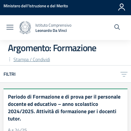
Vai ai contenuti
Vai al menu di navigazione
Vai al footer
Ministero dell'Istruzione e del Merito
Istituto Comprensivo
Leonardo Da Vinci
Argomento: Formazione
Stampa / Condividi
FILTRI
Periodo di Formazione e di prova per il personale
docente ed educativo – anno scolastico
2024/2025. Attività di formazione per i docenti
tutor.
A.s.24/25