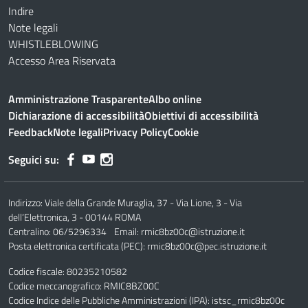
Indire
Note legali
WHISTLEBLOWING
Accesso Area Riservata
Amministrazione Trasparente
Albo online
Dichiarazione di accessibilità
Obiettivi di accessibilità
Feedback
Note legali
Privacy Policy
Cookie
Seguici su:
Indirizzo:
Viale della Grande Muraglia, 37 - Via Lione, 3 - Via
dell’Elettronica, 3 - 00144 ROMA
Centralino:
06/5296334
Email:
rmic8bz00c@istruzione.it
Posta elettronica certificata (PEC):
rmic8bz00c@pec.istruzione.it
Codice fiscale: 80235210582
Codice meccanografico:
RMIC8BZ00C
Codice Indice delle Pubbliche Amministrazioni (IPA): istsc_rmic8bz00c