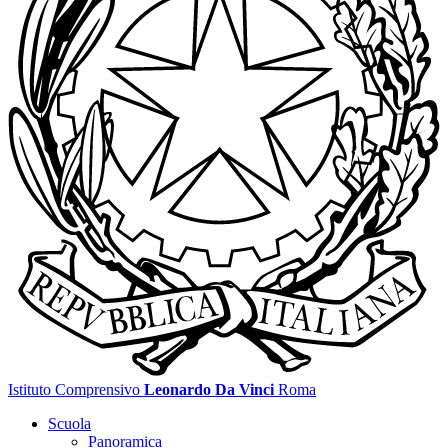
Istituto Comprensivo
Leonardo Da Vinci
Roma
Scuola
Panoramica