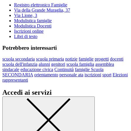
Registro elettronico Famiglie
Via della Grande Muraglia, 37
Via Lione, 3
Modulistica famiglie
Modulistica Docenti
Iscrizioni online
Libri di testo
Potrebbero interessarti
scuola secondaria
scuola primaria
notizie
famiglie
progetti
docenti
scuola dell'infanzia
alunni
genitori
scuola famiglia
assemblea
sindacale
educazione civica
Continuità
famiglie Scuola
SECONDARIA
orientamento
personale ata
iscrizioni
sport
Elezioni
rappresentanti
Accedi ai servizi