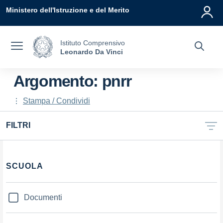
Vai ai contenuti
Vai al menu di navigazione
Vai al footer
Ministero dell'Istruzione e del Merito
Istituto Comprensivo
Leonardo Da Vinci
Argomento: pnrr
Stampa / Condividi
FILTRI
SCUOLA
Documenti