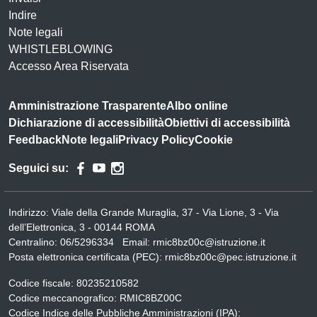
Indire
Note legali
WHISTLEBLOWING
Accesso Area Riservata
Amministrazione Trasparente
Albo online
Dichiarazione di accessibilità
Obiettivi di accessibilità
Feedback
Note legali
Privacy Policy
Cookie
Seguici su:
Indirizzo:
Viale della Grande Muraglia, 37 - Via Lione, 3 - Via
dell’Elettronica, 3 - 00144 ROMA
Centralino:
06/5296334
Email:
rmic8bz00c@istruzione.it
Posta elettronica certificata (PEC):
rmic8bz00c@pec.istruzione.it
Codice fiscale: 80235210582
Codice meccanografico:
RMIC8BZ00C
Codice Indice delle Pubbliche Amministrazioni (IPA):