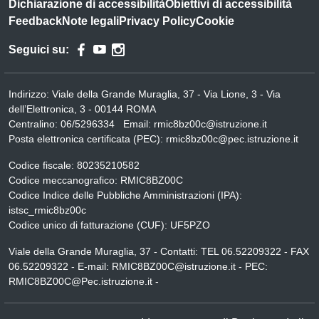
Dichiarazione di accessibilità
Obiettivi di accessibilità
Feedback
Note legali
Privacy Policy
Cookie
Seguici su:
Indirizzo:
Viale della Grande Muraglia, 37 - Via Lione, 3 - Via
dell’Elettronica, 3 - 00144 ROMA
Centralino:
06/5296334
Email:
rmic8bz00c@istruzione.it
Posta elettronica certificata (PEC):
rmic8bz00c@pec.istruzione.it
Codice fiscale: 80235210582
Codice meccanografico:
RMIC8BZ00C
Codice Indice delle Pubbliche Amministrazioni (IPA):
istsc_rmic8bz00c
Codice unico di fatturazione (CUF): UF5PZO
Viale della Grande Muraglia, 37 - Contatti: TEL 06.52209322 - FAX
06.52209322 - E-mail: RMIC8BZ00C@istruzione.it - PEC:
RMIC8BZ00C@Pec.istruzione.it -