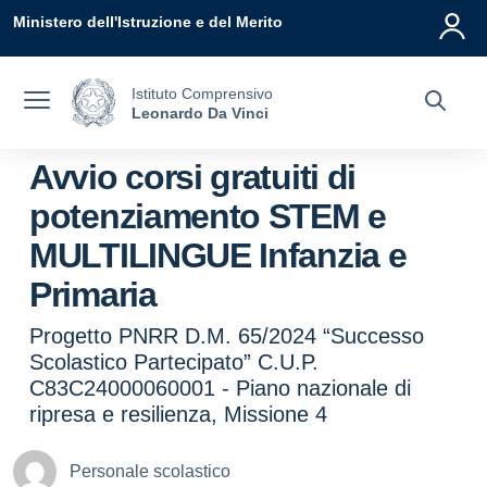
Vai ai contenuti
Vai al menu di navigazione
Vai al footer
Ministero dell'Istruzione e del Merito
Istituto Comprensivo
Leonardo Da Vinci
Avvio corsi gratuiti di
potenziamento STEM e
MULTILINGUE Infanzia e
Primaria
Progetto PNRR D.M. 65/2024 “Successo
Scolastico Partecipato” C.U.P.
C83C24000060001 - Piano nazionale di
ripresa e resilienza, Missione 4
Personale scolastico