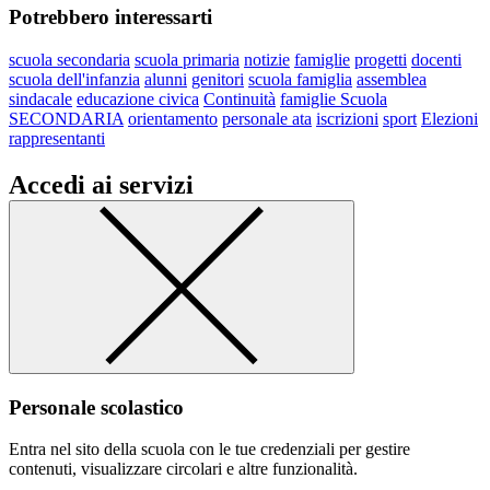
Potrebbero interessarti
scuola secondaria
scuola primaria
notizie
famiglie
progetti
docenti
scuola dell'infanzia
alunni
genitori
scuola famiglia
assemblea
sindacale
educazione civica
Continuità
famiglie Scuola
SECONDARIA
orientamento
personale ata
iscrizioni
sport
Elezioni
rappresentanti
Accedi ai servizi
Personale scolastico
Entra nel sito della scuola con le tue credenziali per gestire
contenuti, visualizzare circolari e altre funzionalità.