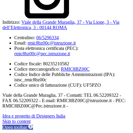
Indirizzo:
Viale della Grande Muraglia, 37 - Via Lione, 3 - Via
dell’Elettronica, 3 - 00144 ROMA
Centralino:
06/5296334
Email:
rmic8bz00c@istruzione.it
Posta elettronica certificata (PEC):
rmic8bz00c@pec.istruzione.it
Codice fiscale: 80235210582
Codice meccanografico:
RMIC8BZ00C
Codice Indice delle Pubbliche Amministrazioni (IPA):
istsc_rmic8bz00c
Codice unico di fatturazione (CUF): UF5PZO
Viale della Grande Muraglia, 37 - Contatti: TEL 06.52209322 -
FAX 06.52209322 - E-mail: RMIC8BZ00C@istruzione.it - PEC:
RMIC8BZ00C@Pec.istruzione.it -
Idea e progetto di Designers Italia
Skip to content
Open toolbar