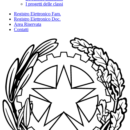
I progetti delle classi
Registro Elettronico Fam.
Registro Elettronico Doc.
Area Riservata
Contatti