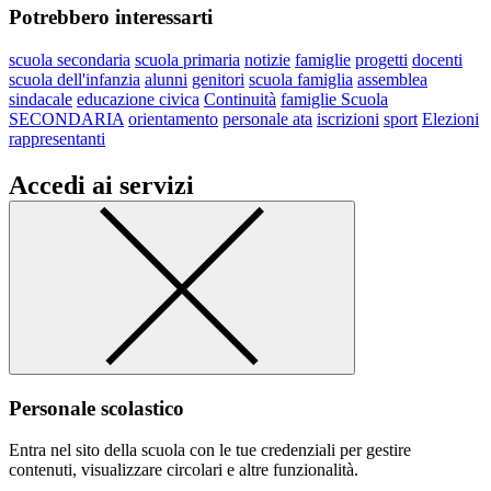
Potrebbero interessarti
scuola secondaria
scuola primaria
notizie
famiglie
progetti
docenti
scuola dell'infanzia
alunni
genitori
scuola famiglia
assemblea
sindacale
educazione civica
Continuità
famiglie Scuola
SECONDARIA
orientamento
personale ata
iscrizioni
sport
Elezioni
rappresentanti
Accedi ai servizi
Personale scolastico
Entra nel sito della scuola con le tue credenziali per gestire
contenuti, visualizzare circolari e altre funzionalità.