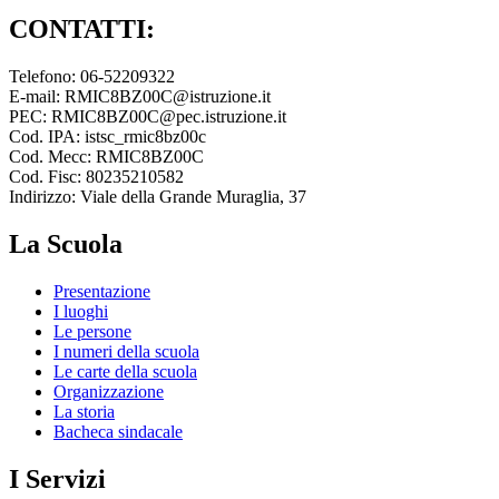
CONTATTI:
Telefono: 06-52209322
E-mail: RMIC8BZ00C@istruzione.it
PEC: RMIC8BZ00C@pec.istruzione.it
Cod. IPA: istsc_rmic8bz00c
Cod. Mecc: RMIC8BZ00C
Cod. Fisc: 80235210582
Indirizzo: Viale della Grande Muraglia, 37
La Scuola
Presentazione
I luoghi
Le persone
I numeri della scuola
Le carte della scuola
Organizzazione
La storia
Bacheca sindacale
I Servizi