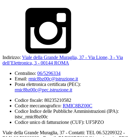
Indirizzo:
Viale della Grande Muraglia, 37 - Via Lione, 3 - Via
dell’Elettronica, 3 - 00144 ROMA
Centralino:
06/5296334
Email:
rmic8bz00c@istruzione.it
Posta elettronica certificata (PEC):
rmic8bz00c@pec.istruzione.it
Codice fiscale: 80235210582
Codice meccanografico:
RMIC8BZ00C
Codice Indice delle Pubbliche Amministrazioni (IPA):
istsc_rmic8bz00c
Codice unico di fatturazione (CUF): UF5PZO
Viale della Grande Muraglia, 37 - Contatti: TEL 06.52209322 -