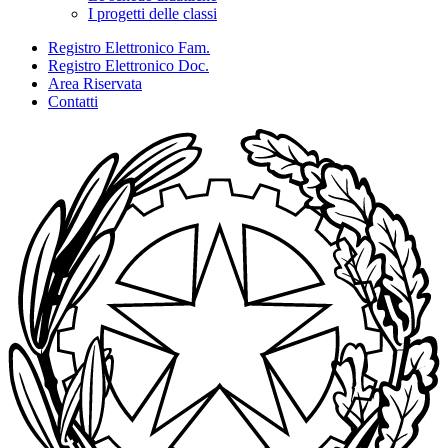
I progetti delle classi
Registro Elettronico Fam.
Registro Elettronico Doc.
Area Riservata
Contatti