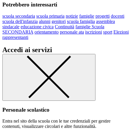
Potrebbero interessarti
scuola secondaria
scuola primaria
notizie
famiglie
progetti
docenti
scuola dell'infanzia
alunni
genitori
scuola famiglia
assemblea
sindacale
educazione civica
Continuità
famiglie Scuola
SECONDARIA
orientamento
personale ata
iscrizioni
sport
Elezioni
rappresentanti
Accedi ai servizi
Personale scolastico
Entra nel sito della scuola con le tue credenziali per gestire
contenuti, visualizzare circolari e altre funzionalità.