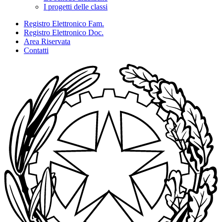
I progetti delle classi
Registro Elettronico Fam.
Registro Elettronico Doc.
Area Riservata
Contatti