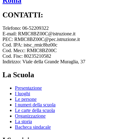
Roma
CONTATTI:
Telefono: 06-52209322
E-mail: RMIC8BZ00C@istruzione.it
PEC: RMIC8BZ00C@pec.istruzione.it
Cod. IPA: istsc_rmic8bz00c
Cod. Mecc: RMIC8BZ00C
Cod. Fisc: 80235210582
Indirizzo: Viale della Grande Muraglia, 37
La Scuola
Presentazione
I luoghi
Le persone
I numeri della scuola
Le carte della scuola
Organizzazione
La storia
Bacheca sindacale