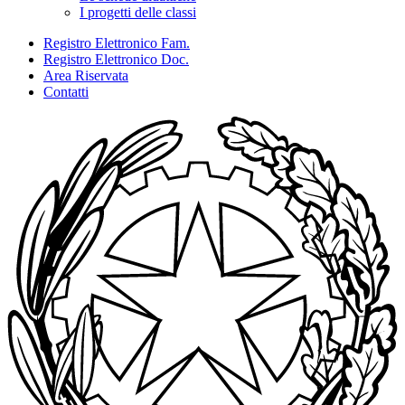
I progetti delle classi
Registro Elettronico Fam.
Registro Elettronico Doc.
Area Riservata
Contatti