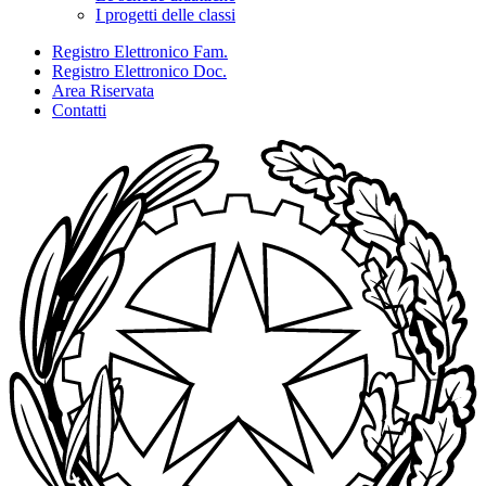
I progetti delle classi
Registro Elettronico Fam.
Registro Elettronico Doc.
Area Riservata
Contatti