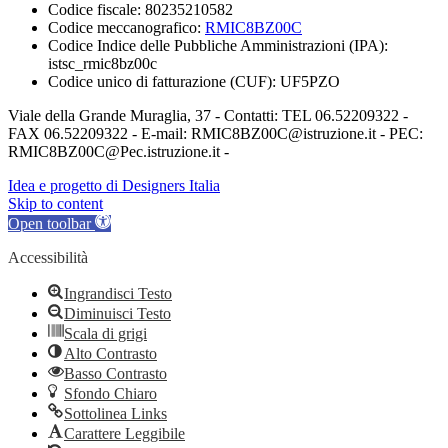
Codice fiscale: 80235210582
Codice meccanografico:
RMIC8BZ00C
Codice Indice delle Pubbliche Amministrazioni (IPA):
istsc_rmic8bz00c
Codice unico di fatturazione (CUF): UF5PZO
Viale della Grande Muraglia, 37 - Contatti: TEL 06.52209322 -
FAX 06.52209322 - E-mail: RMIC8BZ00C@istruzione.it - PEC:
RMIC8BZ00C@Pec.istruzione.it -
Idea e progetto di Designers Italia
Skip to content
Open toolbar
Accessibilità
Ingrandisci Testo
Diminuisci Testo
Scala di grigi
Alto Contrasto
Basso Contrasto
Sfondo Chiaro
Sottolinea Links
Carattere Leggibile