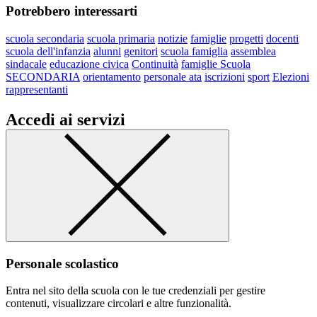
Potrebbero interessarti
scuola secondaria
scuola primaria
notizie
famiglie
progetti
docenti
scuola dell'infanzia
alunni
genitori
scuola famiglia
assemblea
sindacale
educazione civica
Continuità
famiglie Scuola
SECONDARIA
orientamento
personale ata
iscrizioni
sport
Elezioni
rappresentanti
Accedi ai servizi
Personale scolastico
Entra nel sito della scuola con le tue credenziali per gestire
contenuti, visualizzare circolari e altre funzionalità.