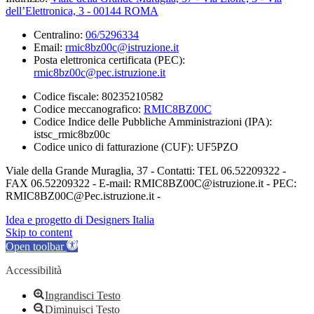
dell’Elettronica, 3 - 00144 ROMA
Centralino:
06/5296334
Email:
rmic8bz00c@istruzione.it
Posta elettronica certificata (PEC):
rmic8bz00c@pec.istruzione.it
Codice fiscale: 80235210582
Codice meccanografico:
RMIC8BZ00C
Codice Indice delle Pubbliche Amministrazioni (IPA):
istsc_rmic8bz00c
Codice unico di fatturazione (CUF): UF5PZO
Viale della Grande Muraglia, 37 - Contatti: TEL 06.52209322 -
FAX 06.52209322 - E-mail: RMIC8BZ00C@istruzione.it - PEC:
RMIC8BZ00C@Pec.istruzione.it -
Idea e progetto di Designers Italia
Skip to content
Open toolbar
Accessibilità
Ingrandisci Testo
Diminuisci Testo