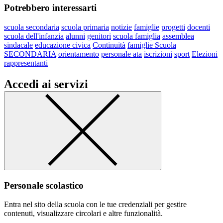
Potrebbero interessarti
scuola secondaria
scuola primaria
notizie
famiglie
progetti
docenti
scuola dell'infanzia
alunni
genitori
scuola famiglia
assemblea
sindacale
educazione civica
Continuità
famiglie Scuola
SECONDARIA
orientamento
personale ata
iscrizioni
sport
Elezioni
rappresentanti
Accedi ai servizi
Personale scolastico
Entra nel sito della scuola con le tue credenziali per gestire
contenuti, visualizzare circolari e altre funzionalità.