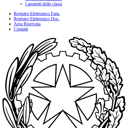
I progetti delle classi
Registro Elettronico Fam.
Registro Elettronico Doc.
Area Riservata
Contatti