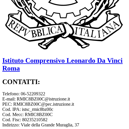
Istituto Comprensivo
Leonardo Da Vinci
Roma
CONTATTI:
Telefono: 06-52209322
E-mail: RMIC8BZ00C@istruzione.it
PEC: RMIC8BZ00C@pec.istruzione.it
Cod. IPA: istsc_rmic8bz00c
Cod. Mecc: RMIC8BZ00C
Cod. Fisc: 80235210582
Indirizzo: Viale della Grande Muraglia, 37