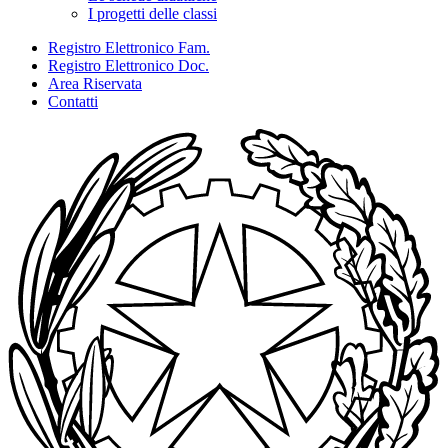
I progetti delle classi
Registro Elettronico Fam.
Registro Elettronico Doc.
Area Riservata
Contatti