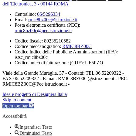
dell’Elettronica, 3 - 00144 ROMA
Centralino:
06/5296334
Email:
rmic8bz00c@istruzione.it
Posta elettronica certificata (PEC):
rmic8bz00c@pec.istruzione.it
Codice fiscale: 80235210582
Codice meccanografico:
RMIC8BZ00C
Codice Indice delle Pubbliche Amministrazioni (IPA):
istsc_rmic8bz00c
Codice unico di fatturazione (CUF): UF5PZO
Viale della Grande Muraglia, 37 - Contatti: TEL 06.52209322 -
FAX 06.52209322 - E-mail: RMIC8BZ00C@istruzione.it - PEC:
RMIC8BZ00C@Pec.istruzione.it -
Idea e progetto di Designers Italia
Skip to content
Open toolbar
Accessibilità
Ingrandisci Testo
Diminuisci Testo