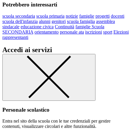
Potrebbero interessarti
scuola secondaria
scuola primaria
notizie
famiglie
progetti
docenti
scuola dell'infanzia
alunni
genitori
scuola famiglia
assemblea
sindacale
educazione civica
Continuità
famiglie Scuola
SECONDARIA
orientamento
personale ata
iscrizioni
sport
Elezioni
rappresentanti
Accedi ai servizi
Personale scolastico
Entra nel sito della scuola con le tue credenziali per gestire
contenuti, visualizzare circolari e altre funzionalità.