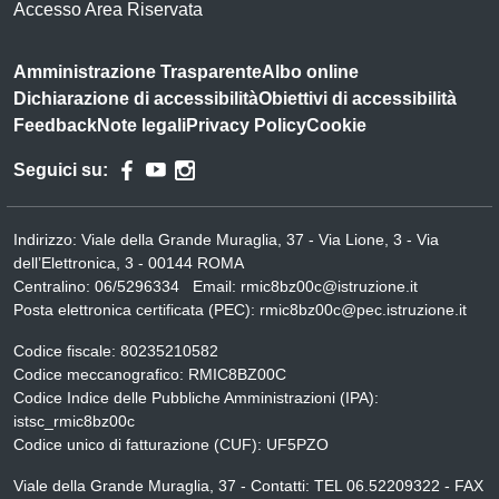
Accesso Area Riservata
Amministrazione Trasparente
Albo online
Dichiarazione di accessibilità
Obiettivi di accessibilità
Feedback
Note legali
Privacy Policy
Cookie
Seguici su:
Indirizzo:
Viale della Grande Muraglia, 37 - Via Lione, 3 - Via
dell’Elettronica, 3 - 00144 ROMA
Centralino:
06/5296334
Email:
rmic8bz00c@istruzione.it
Posta elettronica certificata (PEC):
rmic8bz00c@pec.istruzione.it
Codice fiscale: 80235210582
Codice meccanografico:
RMIC8BZ00C
Codice Indice delle Pubbliche Amministrazioni (IPA):
istsc_rmic8bz00c
Codice unico di fatturazione (CUF): UF5PZO
Viale della Grande Muraglia, 37 - Contatti: TEL 06.52209322 - FAX