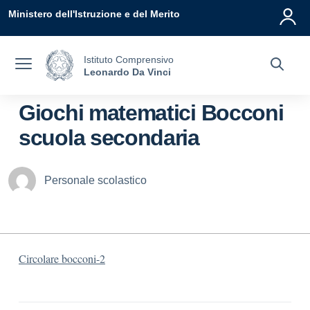
Vai ai contenuti
Vai al menu di navigazione
Vai al footer
Ministero dell'Istruzione e del Merito
Istituto Comprensivo
Leonardo Da Vinci
Giochi matematici Bocconi
scuola secondaria
Personale scolastico
Circolare bocconi-2