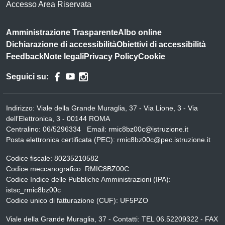
Accesso Area Riservata
Amministrazione Trasparente
Albo online
Dichiarazione di accessibilità
Obiettivi di accessibilità
Feedback
Note legali
Privacy Policy
Cookie
Seguici su:
Indirizzo:
Viale della Grande Muraglia, 37 - Via Lione, 3 - Via
dell’Elettronica, 3 - 00144 ROMA
Centralino:
06/5296334
Email:
rmic8bz00c@istruzione.it
Posta elettronica certificata (PEC):
rmic8bz00c@pec.istruzione.it
Codice fiscale: 80235210582
Codice meccanografico:
RMIC8BZ00C
Codice Indice delle Pubbliche Amministrazioni (IPA):
istsc_rmic8bz00c
Codice unico di fatturazione (CUF): UF5PZO
Viale della Grande Muraglia, 37 - Contatti: TEL 06.52209322 - FAX