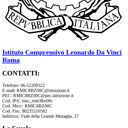
Istituto Comprensivo
Leonardo Da Vinci
Roma
CONTATTI:
Telefono: 06-52209322
E-mail: RMIC8BZ00C@istruzione.it
PEC: RMIC8BZ00C@pec.istruzione.it
Cod. IPA: istsc_rmic8bz00c
Cod. Mecc: RMIC8BZ00C
Cod. Fisc: 80235210582
Indirizzo: Viale della Grande Muraglia, 37