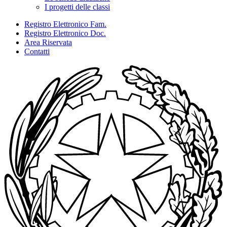
I progetti delle classi
Registro Elettronico Fam.
Registro Elettronico Doc.
Area Riservata
Contatti