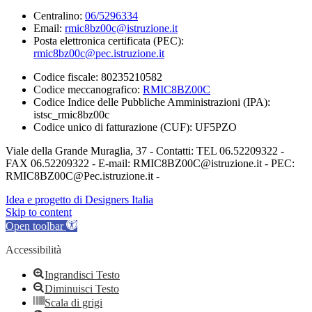
Centralino:
06/5296334
Email:
rmic8bz00c@istruzione.it
Posta elettronica certificata (PEC):
rmic8bz00c@pec.istruzione.it
Codice fiscale: 80235210582
Codice meccanografico:
RMIC8BZ00C
Codice Indice delle Pubbliche Amministrazioni (IPA):
istsc_rmic8bz00c
Codice unico di fatturazione (CUF): UF5PZO
Viale della Grande Muraglia, 37 - Contatti: TEL 06.52209322 -
FAX 06.52209322 - E-mail: RMIC8BZ00C@istruzione.it - PEC:
RMIC8BZ00C@Pec.istruzione.it -
Idea e progetto di Designers Italia
Skip to content
Open toolbar
Accessibilità
Ingrandisci Testo
Diminuisci Testo
Scala di grigi