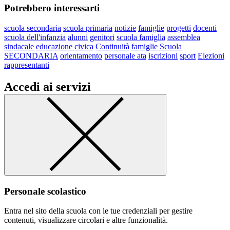
Potrebbero interessarti
scuola secondaria
scuola primaria
notizie
famiglie
progetti
docenti
scuola dell'infanzia
alunni
genitori
scuola famiglia
assemblea
sindacale
educazione civica
Continuità
famiglie Scuola
SECONDARIA
orientamento
personale ata
iscrizioni
sport
Elezioni
rappresentanti
Accedi ai servizi
Personale scolastico
Entra nel sito della scuola con le tue credenziali per gestire
contenuti, visualizzare circolari e altre funzionalità.