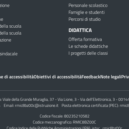
zione
Personale scolastico
Famiglie e studenti
ne
Percorsi di studio
della scuola
DIDATTICA
della scuola
Offerta formativa
azione
Le schede didattiche
I progetti delle classi
sindacale
e di accessibilità
Obiettivi di accessibilità
Feedback
Note legali
Priv
o:
Viale della Grande Muraglia, 37 - Via Lione, 3 - Via dell’Elettronica, 3 - 00
4
Email:
rmic8bz00c@istruzione.it
Posta elettronica certificata (PEC):
rmic8
Codice fiscale: 80235210582
Codice meccanografico:
RMIC8BZ00C
Codice Indice delle Pubbliche Amministrazioni (IPA): istsc_rmic8bz00c