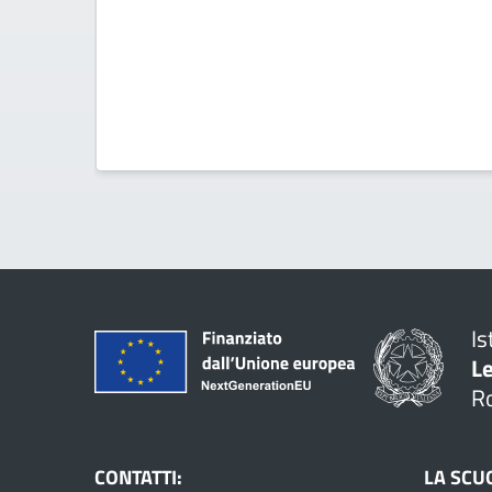
Is
L
R
CONTATTI:
LA SCU