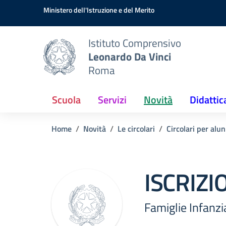
Vai ai contenuti
Vai al menu di navigazione
Vai al footer
Ministero dell'Istruzione e del Merito
Istituto Comprensivo
Leonardo Da Vinci
Roma
Scuola
Servizi
Novità
Didattic
Home
Novità
Le circolari
Circolari per alun
ISCRIZI
Famiglie Infanzi