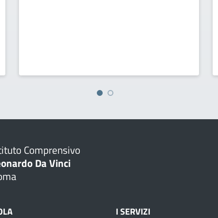
tituto Comprensivo
eonardo Da Vinci
oma
OLA
I SERVIZI