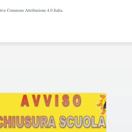
eative Commons Attribuzione 4.0 Italia.
Ade
F