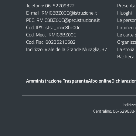
Telefono: 06-52209322
Presenta
E-mail: RMIC8BZ00C@istruzione.it
I luoghi
PEC: RMIC8BZ00C@pec.istruzione.it
Le perso
Cod. IPA: istsc_rmic8bz00c
I numeri 
Cod. Mecc: RMIC8BZ00C
Le carte 
Cod. Fisc: 80235210582
Organizz
Indirizzo: Viale della Grande Muraglia, 37
La storia
Bacheca 
Amministrazione Trasparente
Albo online
Dichiarazion
Indirizz
Centralino:
06/529633