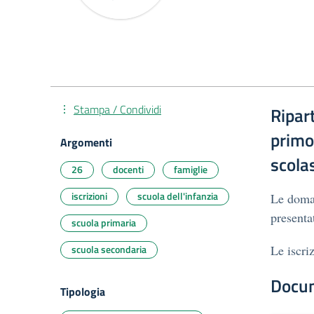
Stampa / Condividi
Ripart
primo
Argomenti
scola
26
docenti
famiglie
iscrizioni
scuola dell'infanzia
Le doman
present
scuola primaria
scuola secondaria
Le iscri
Docu
Tipologia