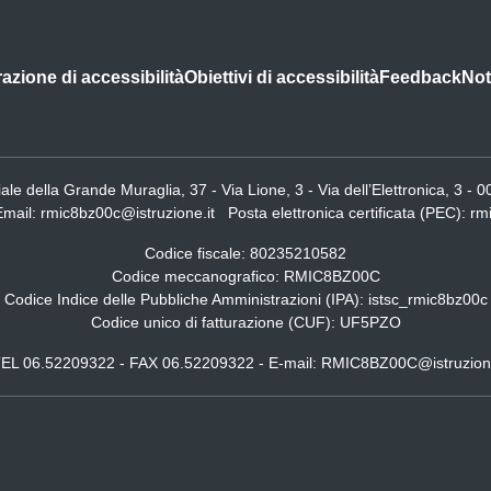
azione di accessibilità
Obiettivi di accessibilità
Feedback
Not
iale della Grande Muraglia, 37 - Via Lione, 3 - Via dell’Elettronica, 3 
Email:
rmic8bz00c@istruzione.it
Posta elettronica certificata (PEC):
rm
Codice fiscale: 80235210582
Codice meccanografico:
RMIC8BZ00C
Codice Indice delle Pubbliche Amministrazioni (IPA): istsc_rmic8bz00c
Codice unico di fatturazione (CUF): UF5PZO
i: TEL 06.52209322 - FAX 06.52209322 - E-mail: RMIC8BZ00C@istruzion