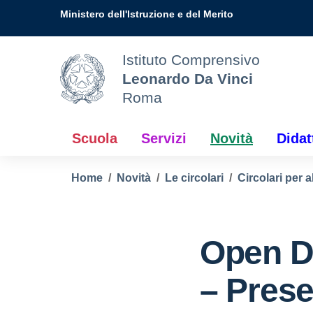
Vai ai contenuti
Vai al menu di navigazione
Vai al footer
Ministero dell'Istruzione e del Merito
Istituto Comprensivo
Leonardo Da Vinci
Roma
Scuola
Servizi
Novità
Didat
Home
Novità
Le circolari
Circolari per a
Open D
– Prese