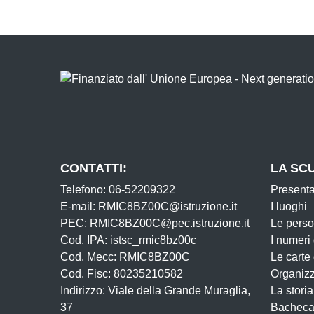
CONTATTI:
LA SC
Telefono: 06-52209322
Present
E-mail: RMIC8BZ00C@istruzione.it
I luoghi
PEC: RMIC8BZ00C@pec.istruzione.it
Le pers
Cod. IPA: istsc_rmic8bz00c
I numeri
Cod. Mecc: RMIC8BZ00C
Le carte
Cod. Fisc: 80235210582
Organiz
Indirizzo: Viale della Grande Muraglia,
La storia
37
Bacheca