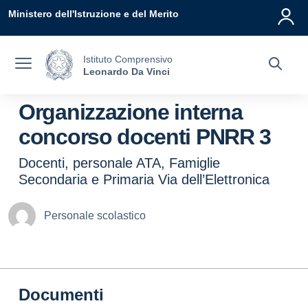
Vai ai contenuti
Vai al menu di navigazione
Vai al footer
Ministero dell'Istruzione e del Merito
Istituto Comprensivo
Leonardo Da Vinci
Organizzazione interna
concorso docenti PNRR 3
Docenti, personale ATA, Famiglie
Secondaria e Primaria Via dell’Elettronica
Personale scolastico
Documenti