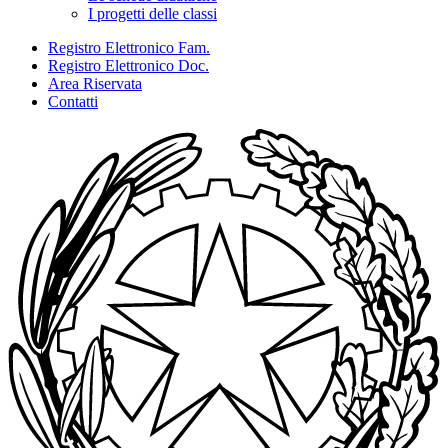
I progetti delle classi
Registro Elettronico Fam.
Registro Elettronico Doc.
Area Riservata
Contatti