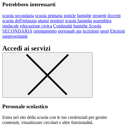
Potrebbero interessarti
scuola secondaria
scuola primaria
notizie
famiglie
progetti
docenti
scuola dell'infanzia
alunni
genitori
scuola famiglia
assemblea
sindacale
educazione civica
Continuità
famiglie Scuola
SECONDARIA
orientamento
personale ata
iscrizioni
sport
Elezioni
rappresentanti
Accedi ai servizi
Personale scolastico
Entra nel sito della scuola con le tue credenziali per gestire
contenuti, visualizzare circolari e altre funzionalità.