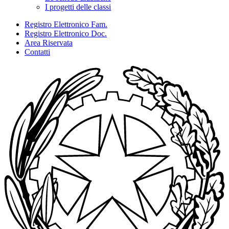
I progetti delle classi
Registro Elettronico Fam.
Registro Elettronico Doc.
Area Riservata
Contatti