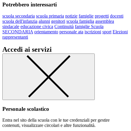
Potrebbero interessarti
scuola secondaria
scuola primaria
notizie
famiglie
progetti
docenti
scuola dell'infanzia
alunni
genitori
scuola famiglia
assemblea
sindacale
educazione civica
Continuità
famiglie Scuola
SECONDARIA
orientamento
personale ata
iscrizioni
sport
Elezioni
rappresentanti
Accedi ai servizi
Personale scolastico
Entra nel sito della scuola con le tue credenziali per gestire
contenuti, visualizzare circolari e altre funzionalità.