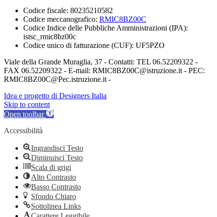
Codice fiscale: 80235210582
Codice meccanografico:
RMIC8BZ00C
Codice Indice delle Pubbliche Amministrazioni (IPA):
istsc_rmic8bz00c
Codice unico di fatturazione (CUF): UF5PZO
Viale della Grande Muraglia, 37 - Contatti: TEL 06.52209322 -
FAX 06.52209322 - E-mail: RMIC8BZ00C@istruzione.it - PEC:
RMIC8BZ00C@Pec.istruzione.it -
Idea e progetto di Designers Italia
Skip to content
Open toolbar
Accessibilità
Ingrandisci Testo
Diminuisci Testo
Scala di grigi
Alto Contrasto
Basso Contrasto
Sfondo Chiaro
Sottolinea Links
Carattere Leggibile