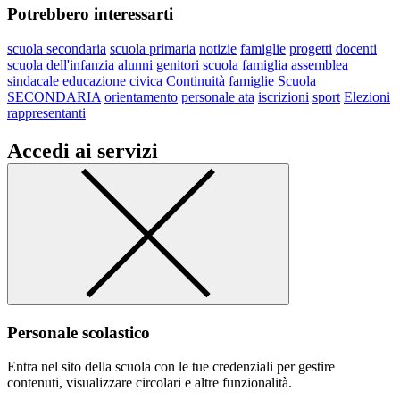
Potrebbero interessarti
scuola secondaria
scuola primaria
notizie
famiglie
progetti
docenti
scuola dell'infanzia
alunni
genitori
scuola famiglia
assemblea
sindacale
educazione civica
Continuità
famiglie Scuola
SECONDARIA
orientamento
personale ata
iscrizioni
sport
Elezioni
rappresentanti
Accedi ai servizi
Personale scolastico
Entra nel sito della scuola con le tue credenziali per gestire
contenuti, visualizzare circolari e altre funzionalità.