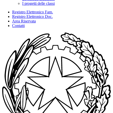
I progetti delle classi
Registro Elettronico Fam.
Registro Elettronico Doc.
Area Riservata
Contatti